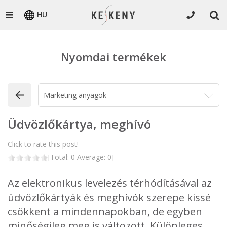
HU
Nyomdai termékek
Üdvözlőkártya, meghívó
Click to rate this post!
[Total:
0
Average:
0
]
Az elektronikus levelezés térhódításával az
üdvözlőkártyák és meghívók szerepe kissé
csökkent a mindennapokban, de egyben
minőségileg meg is változott. Különleges