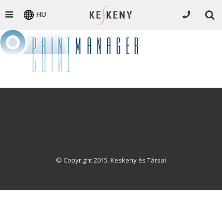
HU
© Copyright 2015. Keskeny és Társai