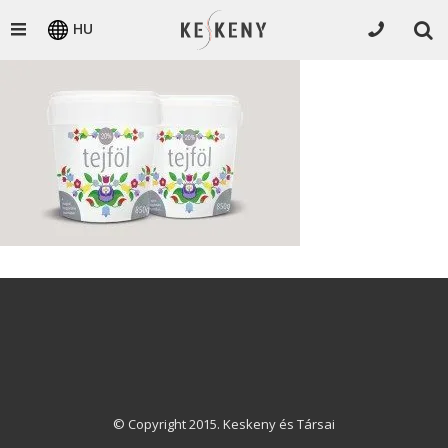
HU
© Copyright 2015. Keskeny és Társai