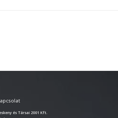
október 3, 2024
Kategóriák
AKCIÓ
Anyagleadási segédletek
Blog
Csomagolás
Design
Dobozgyártás
Egyéb
Hírek
Inspiráció
apcsolat
Nyomtatás
eskeny és Társai 2001 Kft.
Szolgáltatások