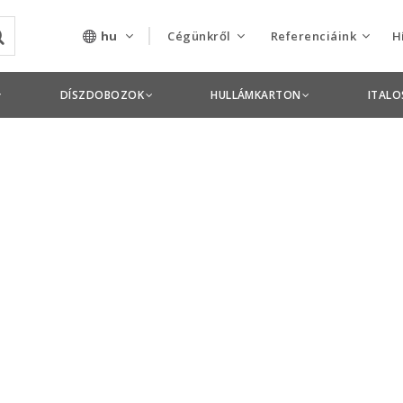
hu
Cégünkről
Referenciáink
H
Rólunk
Csomagolás termékek
DÍSZDOBOZOK
HULLÁMKARTON
ITAL
Szolgáltatásaink
Nyomdai termékek
Nyitott pozíciók,
állások
Tanusítványok
Termékdíj
nyilatkozatok
Pályázatok
Éves beszámolók