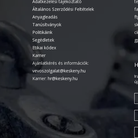
Adatkezelési tájékoztató
t
Általános Szerződési Feltételek
f
Anyagleadás
f
Tanúsítványok
s
Politikáink
c
Segédletek
g
Etikai kódex
Karrier
Ajánlatkérés és információk:
H
vevoszolgalat@keskeny.hu
I
Karrier:
hr@keskeny.hu
ú