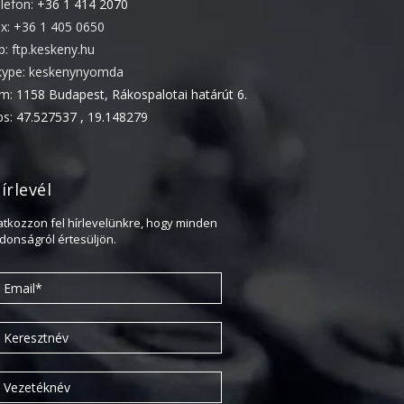
elefon:
+36 1 414 2070
Újdonság
ax: +36 1 405 0650
Uncategorized
tp: ftp.keskeny.hu
kype: keskenynyomda
ím:
1158 Budapest, Rákospalotai határút 6.
Archívum
ps:
47.527537 , 19.148279
2026. április
2025. március
írlevél
2024. december
ratkozzon fel hírlevelünkre, hogy minden
2024. november
jdonságról értesüljön.
2024. október
2024. szeptember
2024. április
2023. július
2022. október
2022. szeptember