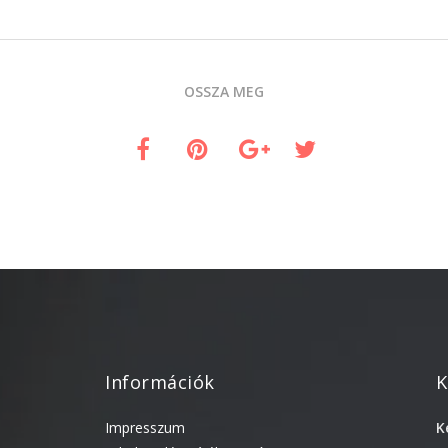
OSSZA MEG
Információk
K
Impresszum
K