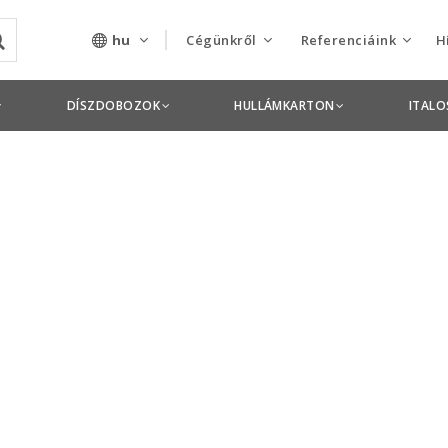
hu
Cégünkről
Referenciáink
H
Rólunk
Csomagolás termékek
DÍSZDOBOZOK
HULLÁMKARTON
ITAL
Szolgáltatásaink
Nyomdai termékek
Nyitott pozíciók,
állások
Tanusítványok
Termékdíj
nyilatkozatok
Pályázatok
Éves beszámolók