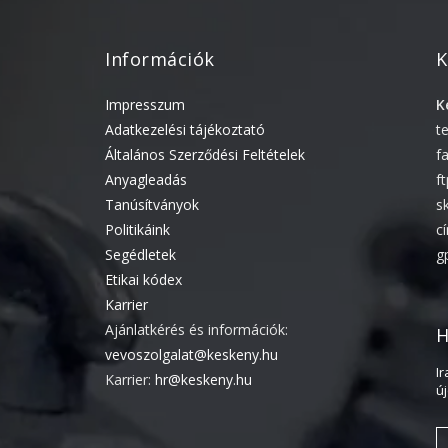
Információk
K
Impresszum
K
Adatkezelési tájékoztató
t
Általános Szerződési Feltételek
f
Anyagleadás
f
Tanúsítványok
s
Politikáink
c
Segédletek
g
Etikai kódex
Karrier
Ajánlatkérés és információk:
H
vevoszolgalat@keskeny.hu
I
Karrier:
hr@keskeny.hu
ú