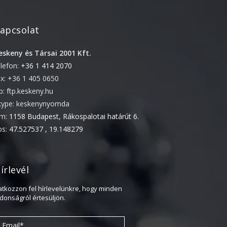
2022. április
apcsolat
2022. február
2022. január
eskeny és Társai 2001 Kft.
2021. október
elefon:
+36 1 414 2070
2021. szeptember
ax: +36 1 405 0650
tp: ftp.keskeny.hu
2021. június
kype: keskenynyomda
2021. március
ím:
1158 Budapest, Rákospalotai határút 6.
2021. február
ps:
47.527537 , 19.148279
2021. január
2020. október
írlevél
2020. szeptember
2020. július
ratkozzon fel hírlevelünkre, hogy minden
jdonságról értesüljön.
2020. június
2020. április