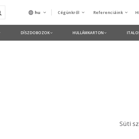
hu
Cégünkről
Referenciáink
H
Rólunk
Csomagolás termékek
DÍSZDOBOZOK
HULLÁMKARTON
ITAL
Szolgáltatásaink
Nyomdai termékek
Nyitott pozíciók,
állások
Tanusítványok
Termékdíj
nyilatkozatok
Pályázatok
Süti s
Éves beszámolók