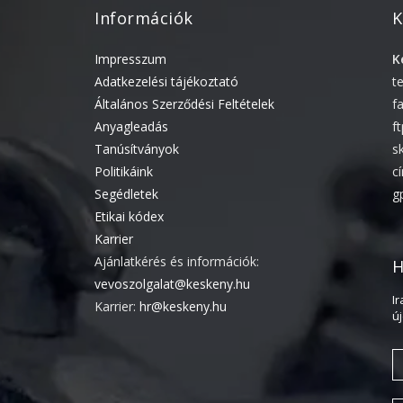
Információk
K
Impresszum
K
Adatkezelési tájékoztató
t
Általános Szerződési Feltételek
f
Anyagleadás
f
Tanúsítványok
s
Politikáink
c
Segédletek
g
Etikai kódex
Karrier
Ajánlatkérés és információk:
H
vevoszolgalat@keskeny.hu
I
Karrier:
hr@keskeny.hu
ú