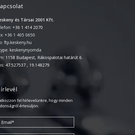
apcsolat
2022. április
2022. február
eskeny és Társai 2001 Kft.
elefon:
+36 1 414 2070
2022. január
ax: +36 1 405 0650
2021. október
tp: ftp.keskeny.hu
2021. szeptember
kype: keskenynyomda
2021. június
ím:
1158 Budapest, Rákospalotai határút 6.
2021. március
ps:
47.527537 , 19.148279
2021. február
2021. január
írlevél
2020. október
ratkozzon fel hírlevelünkre, hogy minden
2020. szeptember
jdonságról értesüljön.
2020. július
2020. június
2020. április