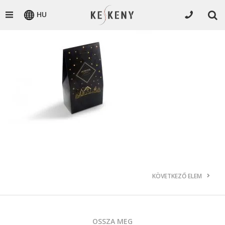
HU
KÖVETKEZŐ ELEM
OSSZA MEG