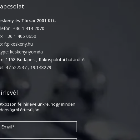
apcsolat
2022. április
2022. február
eskeny és Társai 2001 Kft.
elefon:
+36 1 414 2070
2022. január
ax: +36 1 405 0650
2021. október
tp: ftp.keskeny.hu
2021. szeptember
kype: keskenynyomda
2021. június
ím:
1158 Budapest, Rákospalotai határút 6.
2021. március
ps:
47.527537 , 19.148279
2021. február
2021. január
írlevél
2020. október
ratkozzon fel hírlevelünkre, hogy minden
2020. szeptember
jdonságról értesüljön.
2020. július
2020. június
2020. április