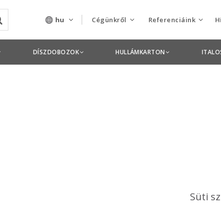
hu
Cégünkről
Referenciáink
H
Rólunk
Csomagolás termékek
DÍSZDOBOZOK
HULLÁMKARTON
ITAL
Szolgáltatásaink
Nyomdai termékek
Nyitott pozíciók,
állások
Tanusítványok
Termékdíj
nyilatkozatok
Pályázatok
Süti s
Éves beszámolók