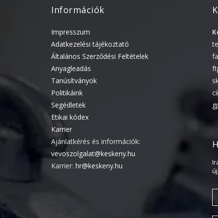
Információk
K
Impresszum
K
Adatkezelési tájékoztató
t
Általános Szerződési Feltételek
f
Anyagleadás
f
Tanúsítványok
s
Politikáink
c
Segédletek
g
Etikai kódex
Karrier
Ajánlatkérés és információk:
H
vevoszolgalat@keskeny.hu
I
Karrier:
hr@keskeny.hu
ú