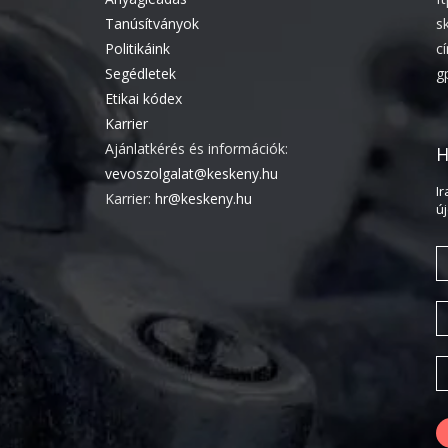
Tanúsítványok
s
Politikáink
c
Segédletek
g
Etikai kódex
Karrier
Ajánlatkérés és információk:
H
vevoszolgalat@keskeny.hu
I
Karrier:
hr@keskeny.hu
ú