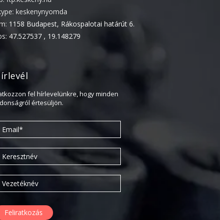
Újdonság
kype: keskenynyomda
ím:
1158 Budapest, Rákospalotai határút 6.
Uncategorized
ps:
47.527537 , 19.148279
Archívum
írlevél
2026. április
ratkozzon fel hírlevelünkre, hogy minden
2025. március
jdonságról értesüljön.
2024. december
2024. november
2024. október
2024. szeptember
2024. április
2023. július
2022. október
2022. szeptember