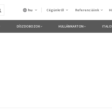
hu
Cégünkről
Referenciáink
H
Rólunk
Csomagolás termékek
DÍSZDOBOZOK
HULLÁMKARTON
ITAL
Szolgáltatásaink
Nyomdai termékek
Nyitott pozíciók,
állások
Tanusítványok
Termékdíj
nyilatkozatok
Pályázatok
Éves beszámolók