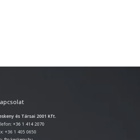
október 3, 2024
Kategóriák
AKCIÓ
Anyagleadási segédletek
Blog
Csomagolás
Design
Dobozgyártás
Egyéb
apcsolat
Hírek
eskeny és Társai 2001 Kft.
Inspiráció
elefon:
+36 1 414 2070
Nyomtatás
ax: +36 1 405 0650
Szolgáltatások
tp: ftp.keskeny.hu