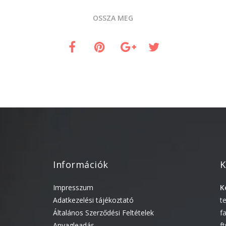
OSSZA MEG
Információk
K
Impresszum
K
Adatkezelési tájékoztató
t
Általános Szerződési Feltételek
f
Anyagleadás
f