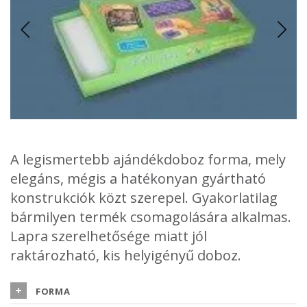
A legismertebb ajándékdoboz forma, mely
elegáns, mégis a hatékonyan gyártható
konstrukciók közt szerepel. Gyakorlatilag
bármilyen termék csomagolására alkalmas.
Lapra szerelhetősége miatt jól
A doboz különlegessége, hogy minden oldala dupla anyagból
raktározható, kis helyigényű doboz.
készül a hajtogatás miatt, így elég erős, akár súlyosabb termék
Nagyon vastag alapanyagot nem javaslunk ehhez a
csomagolására is használható.
konstrukcióhoz, mivel oldalai dupla anyagból készülnek, így
FORMA
alapból erősebbek lesznek.
A tető magassága különböző méretű lehet. Leérhet egészen a