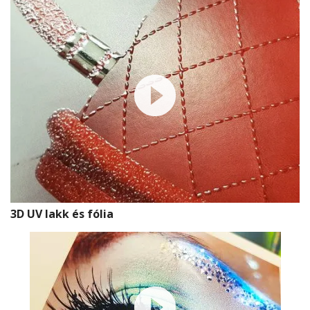
3D UV lakk és fólia