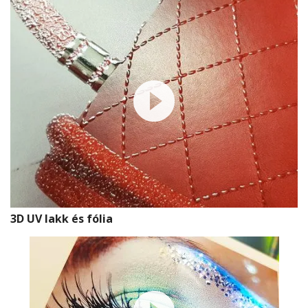
3D UV lakk és fólia