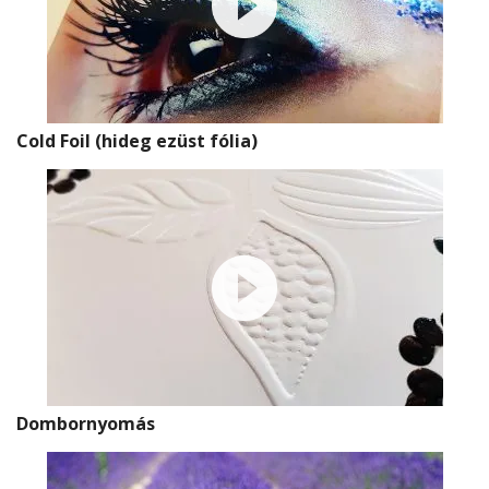
Cold Foil (hideg ezüst fólia)
Dombornyomás