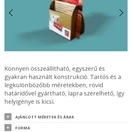
Könnyen összeállítható, egyszerű és
gyakran használt konstrukció. Tartós és a
legkülönbözőbb méretekben, rövid
határidővel gyártható, lapra szerelhető, így
helyigénye is kicsi.
Egyszerűsége ellenére sok különböző változata létezik, mivel a
hátfalat és a szórólaptartó részt
AJÁNLOTT MÉRETEK ÉS ÁRAK
egyaránt tervezhetjük különböző formákra.
FORMA