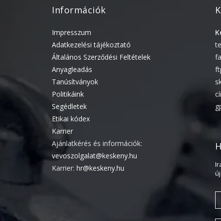
Információk
K
Impresszum
K
Adatkezelési tájékoztató
t
Általános Szerződési Feltételek
f
Anyagleadás
f
Tanúsítványok
s
Politikáink
c
Segédletek
g
Etikai kódex
Karrier
Ajánlatkérés és információk:
H
vevoszolgalat@keskeny.hu
I
Karrier:
hr@keskeny.hu
ú