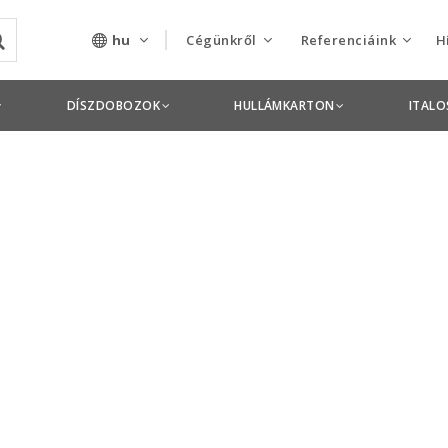
hu
Cégünkről
Referenciáink
H
Rólunk
Csomagolás termékek
DÍSZDOBOZOK
HULLÁMKARTON
ITAL
Szolgáltatásaink
Nyomdai termékek
Nyitott pozíciók,
állások
Tanusítványok
Termékdíj
nyilatkozatok
Pályázatok
Éves beszámolók