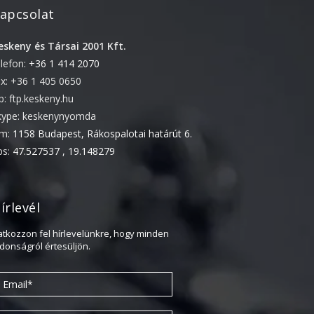
apcsolat
2022. április
2022. február
eskeny és Társai 2001 Kft.
elefon:
+36 1 414 2070
2022. január
ax: +36 1 405 0650
2021. október
tp: ftp.keskeny.hu
2021. szeptember
kype: keskenynyomda
2021. június
ím:
1158 Budapest, Rákospalotai határút 6.
2021. március
ps:
47.527537 , 19.148279
2021. február
2021. január
írlevél
2020. október
ratkozzon fel hírlevelünkre, hogy minden
2020. szeptember
jdonságról értesüljön.
2020. július
2020. június
2020. április