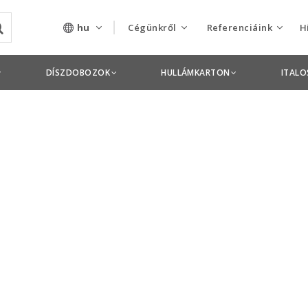
hu
Cégünkről
Referenciáink
H
Rólunk
Csomagolás termékek
DÍSZDOBOZOK
HULLÁMKARTON
ITAL
Szolgáltatásaink
Nyomdai termékek
Nyitott pozíciók,
állások
Tanusítványok
Termékdíj
nyilatkozatok
Pályázatok
Éves beszámolók