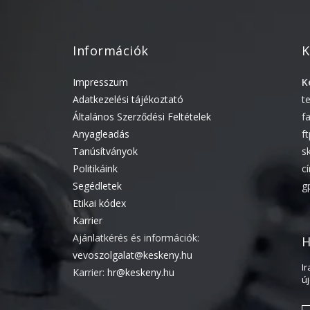
Információk
K
Impresszum
K
Adatkezelési tájékoztató
t
Általános Szerződési Feltételek
f
Anyagleadás
f
Tanúsítványok
s
Politikáink
c
Segédletek
g
Etikai kódex
Karrier
Ajánlatkérés és információk:
H
vevoszolgalat@keskeny.hu
I
Karrier:
hr@keskeny.hu
ú