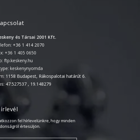
2022. április
2022. február
apcsolat
2022. január
eskeny és Társai 2001 Kft.
2021. október
elefon:
+36 1 414 2070
2021. szeptember
ax: +36 1 405 0650
2021. június
tp: ftp.keskeny.hu
2021. március
kype: keskenynyomda
ím:
1158 Budapest, Rákospalotai határút 6.
2021. február
ps:
47.527537 , 19.148279
2021. január
2020. október
2020. szeptember
írlevél
2020. július
ratkozzon fel hírlevelünkre, hogy minden
2020. június
jdonságról értesüljön.
2020. április