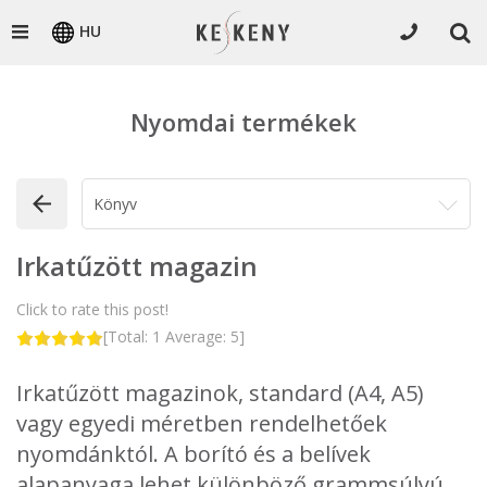
HU
Nyomdai termékek
Irkatűzött magazin
Click to rate this post!
[Total:
1
Average:
5
]
Irkatűzött magazinok, standard (A4, A5)
vagy egyedi méretben rendelhetőek
nyomdánktól. A borító és a belívek
alapanyaga lehet különböző grammsúlyú