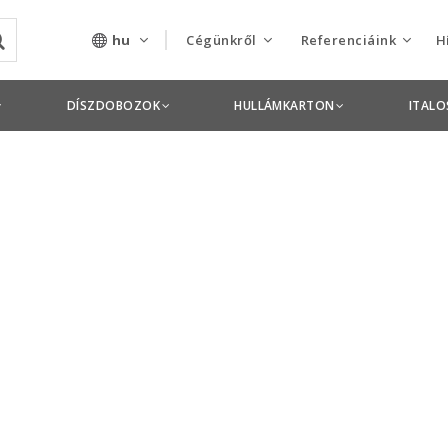
hu
Cégünkről
Referenciáink
H
Rólunk
Csomagolás termékek
DÍSZDOBOZOK
HULLÁMKARTON
ITAL
Szolgáltatásaink
Nyomdai termékek
Nyitott pozíciók,
állások
Tanusítványok
Termékdíj
nyilatkozatok
Pályázatok
Éves beszámolók