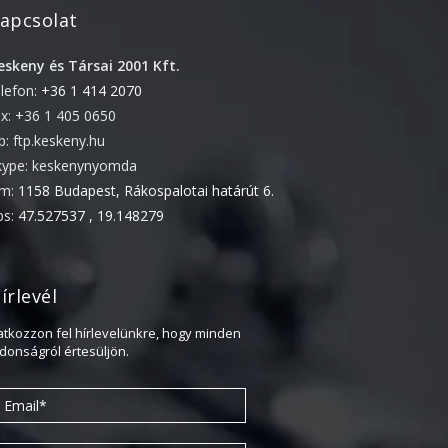
apcsolat
2022. április
2022. február
eskeny és Társai 2001 Kft.
elefon:
+36 1 414 2070
2022. január
ax: +36 1 405 0650
2021. október
tp: ftp.keskeny.hu
2021. szeptember
kype: keskenynyomda
2021. június
ím:
1158 Budapest, Rákospalotai határút 6.
2021. március
ps:
47.527537 , 19.148279
2021. február
2021. január
írlevél
2020. október
ratkozzon fel hírlevelünkre, hogy minden
2020. szeptember
jdonságról értesüljön.
2020. július
2020. június
2020. április