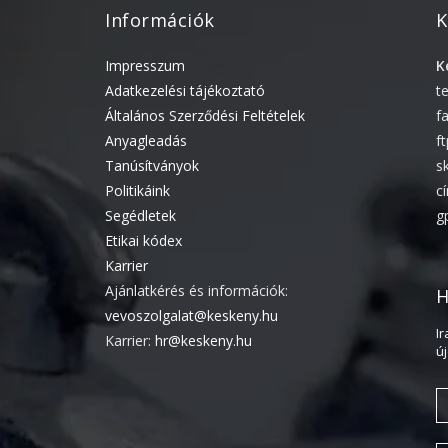
Információk
K
Impresszum
K
Adatkezelési tájékoztató
t
Általános Szerződési Feltételek
f
Anyagleadás
f
Tanúsítványok
s
Politikáink
c
Segédletek
g
Etikai kódex
Karrier
Ajánlatkérés és információk:
H
vevoszolgalat@keskeny.hu
I
Karrier:
hr@keskeny.hu
ú