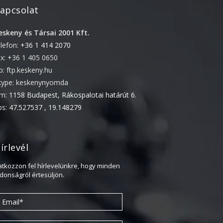
apcsolat
2022. április
2022. február
eskeny és Társai 2001 Kft.
elefon:
+36 1 414 2070
2022. január
ax: +36 1 405 0650
2021. október
tp: ftp.keskeny.hu
2021. szeptember
kype: keskenynyomda
2021. június
ím:
1158 Budapest, Rákospalotai határút 6.
2021. március
ps:
47.527537 , 19.148279
2021. február
2021. január
írlevél
2020. október
ratkozzon fel hírlevelünkre, hogy minden
2020. szeptember
jdonságról értesüljön.
2020. július
2020. június
2020. április