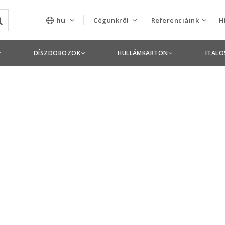
hu
Cégünkről
Referenciáink
H
Rólunk
Csomagolás termékek
DÍSZDOBOZOK
HULLÁMKARTON
ITAL
Szolgáltatásaink
Nyomdai termékek
Nyitott pozíciók,
állások
Tanusítványok
Termékdíj
nyilatkozatok
Pályázatok
Éves beszámolók