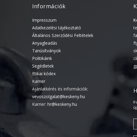
Információk
K
Impresszum
K
Adatkezelési tájékoztató
t
Általános Szerződési Feltételek
f
Anyagleadás
f
Tanúsítványok
s
Politikáink
c
Segédletek
g
Etikai kódex
Karrier
Ajánlatkérés és információk:
H
vevoszolgalat@keskeny.hu
I
Karrier:
hr@keskeny.hu
ú