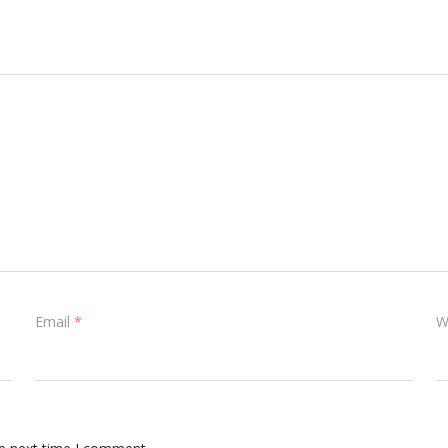
Email
*
W