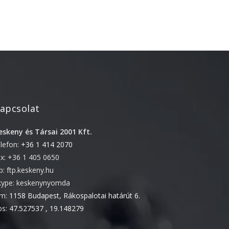
2022. április
2022. február
2022. január
2021. október
2021. szeptember
2021. június
apcsolat
2021. március
2021. február
eskeny és Társai 2001 Kft.
2021. január
elefon:
+36 1 414 2070
ax: +36 1 405 0650
2020. október
tp: ftp.keskeny.hu
2020. szeptember
kype: keskenynyomda
2020. július
ím:
1158 Budapest, Rákospalotai határút 6.
2020. június
ps:
47.527537 , 19.148279
2020. április