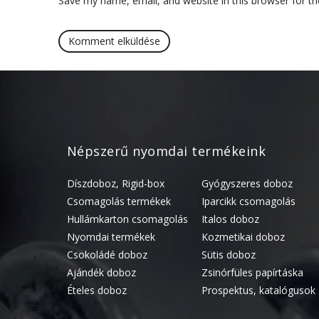
Save my name, email, and website in this browser for t
Népszerű nyomdai termékeink
Díszdoboz, Rigid-box
Gyógyszeres doboz
Csomagolás termékek
Iparcikk csomagolás
Hullámkarton csomagolás
Italos doboz
Nyomdai termékek
Kozmetikai doboz
Csokoládé doboz
Sütis doboz
Ajándék doboz
Zsinórfüles papírtáska
Ételes doboz
Prospektus, katalógusok