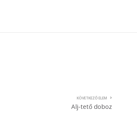
október 3, 2024
Kategóriák
AKCIÓ
Anyagleadási segédletek
Blog
Csomagolás
Design
Dobozgyártás
Egyéb
KÖVETKEZŐ ELEM
Hírek
Alj-tető doboz
Inspiráció
Nyomtatás
Szolgáltatások