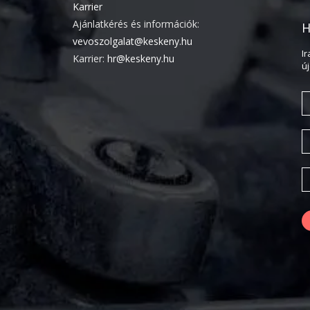
Karrier
Ajánlatkérés és információk:
H
vevoszolgalat@keskeny.hu
I
Karrier:
hr@keskeny.hu
ú