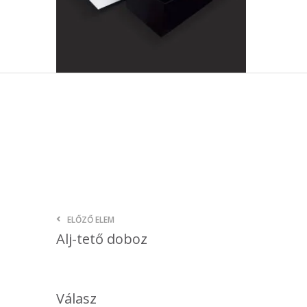
ELŐZŐ ELEM
Alj-tető doboz
Válasz