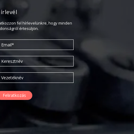
2020. február
írlevél
2019. november
2019. július
ratkozzon fel hírlevelünkre, hogy minden
jdonságról értesüljön.
2019. június
2019. május
2019. április
2019. február
2019. január
2018. december
2018. október
2018. augusztus
2018. július
2018. június
2018. április