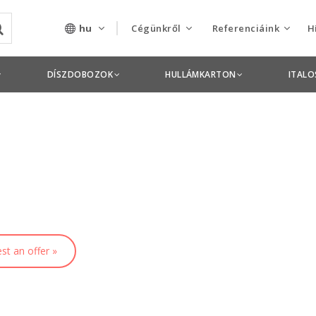
hu
Cégünkről
Referenciáink
H
Rólunk
Csomagolás termékek
DÍSZDOBOZOK
HULLÁMKARTON
ITAL
Szolgáltatásaink
Nyomdai termékek
Nyitott pozíciók,
állások
Tanusítványok
Termékdíj
nyilatkozatok
st an offer »
Pályázatok
Éves beszámolók