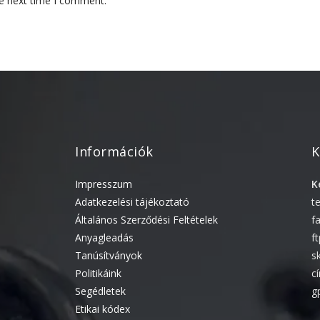
he next time I comment.
Információk
K
Impresszum
K
Adatkezelési tájékoztató
t
Általános Szerződési Feltételek
f
Anyagleadás
f
Tanúsítványok
s
Politikáink
c
Segédletek
g
Etikai kódex