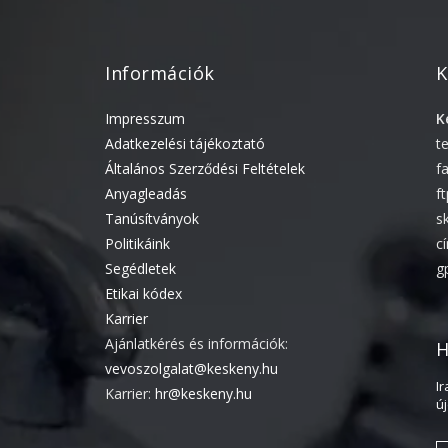
Információk
K
Impresszum
K
Adatkezelési tájékoztató
t
Általános Szerződési Feltételek
f
Anyagleadás
f
Tanúsítványok
s
Politikáink
c
Segédletek
g
Etikai kódex
Karrier
Ajánlatkérés és információk:
H
vevoszolgalat@keskeny.hu
I
Karrier:
hr@keskeny.hu
ú