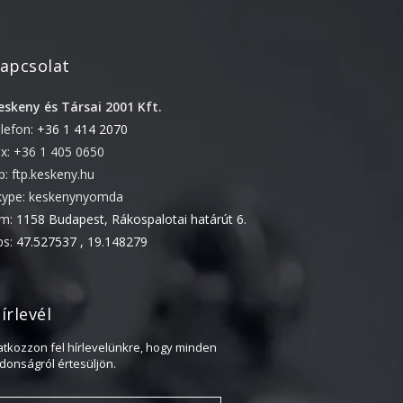
2022. április
2022. február
apcsolat
2022. január
eskeny és Társai 2001 Kft.
2021. október
elefon:
+36 1 414 2070
2021. szeptember
ax: +36 1 405 0650
2021. június
tp: ftp.keskeny.hu
2021. március
kype: keskenynyomda
ím:
1158 Budapest, Rákospalotai határút 6.
2021. február
ps:
47.527537 , 19.148279
2021. január
2020. október
2020. szeptember
írlevél
2020. július
ratkozzon fel hírlevelünkre, hogy minden
2020. június
jdonságról értesüljön.
2020. április