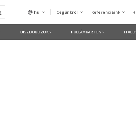
hu
Cégünkről
Referenciáink
H
Rólunk
Csomagolás termékek
DÍSZDOBOZOK
HULLÁMKARTON
ITAL
Szolgáltatásaink
Nyomdai termékek
Nyitott pozíciók,
állások
Tanusítványok
Termékdíj
nyilatkozatok
Pályázatok
Éves beszámolók