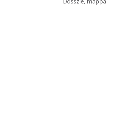
Dosszié, mappa
október 3, 2024
Kategóriák
AKCIÓ
Anyagleadási segédletek
Blog
Csomagolás
Design
Dobozgyártás
Egyéb
Hírek
Inspiráció
Nyomtatás
Szolgáltatások