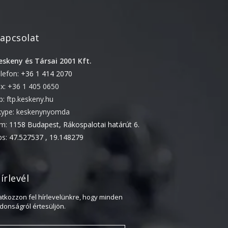
2022. április
2022. február
apcsolat
2022. január
eskeny és Társai 2001 Kft.
2021. október
elefon:
+36 1 414 2070
2021. szeptember
ax: +36 1 405 0650
2021. június
tp: ftp.keskeny.hu
2021. március
kype: keskenynyomda
ím:
1158 Budapest, Rákospalotai határút 6.
2021. február
ps:
47.527537 , 19.148279
2021. január
2020. október
2020. szeptember
írlevél
2020. július
ratkozzon fel hírlevelünkre, hogy minden
2020. június
jdonságról értesüljön.
2020. április