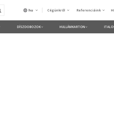
hu
Cégünkről
Referenciáink
H
Rólunk
Csomagolás termékek
DÍSZDOBOZOK
HULLÁMKARTON
ITAL
Szolgáltatásaink
Nyomdai termékek
Nyitott pozíciók,
állások
Tanusítványok
Termékdíj
nyilatkozatok
Pályázatok
Éves beszámolók