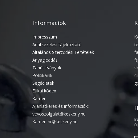
Információk
K
Impresszum
K
Adatkezelési tájékoztató
t
Általános Szerződési Feltételek
f
Anyagleadás
f
Tanúsítványok
s
Politikáink
c
Segédletek
g
Etikai kódex
Karrier
Ajánlatkérés és információk:
H
vevoszolgalat@keskeny.hu
I
Karrier:
hr@keskeny.hu
ú