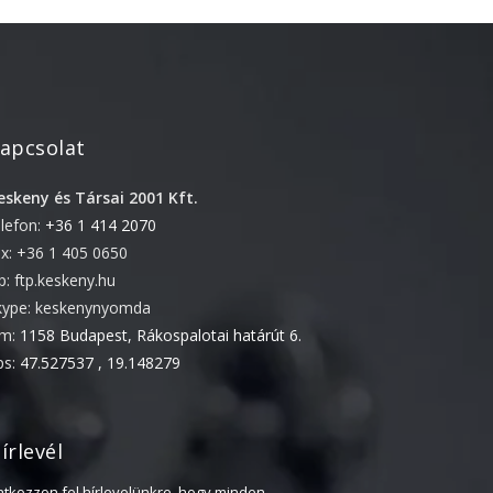
2022. április
2022. február
2022. január
2021. október
apcsolat
2021. szeptember
eskeny és Társai 2001 Kft.
2021. június
elefon:
+36 1 414 2070
2021. március
ax: +36 1 405 0650
2021. február
tp: ftp.keskeny.hu
2021. január
kype: keskenynyomda
ím:
1158 Budapest, Rákospalotai határút 6.
2020. október
ps:
47.527537 , 19.148279
2020. szeptember
2020. július
2020. június
írlevél
2020. április
ratkozzon fel hírlevelünkre, hogy minden