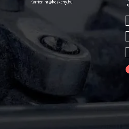
Karrier:
hr@keskeny.hu
ú