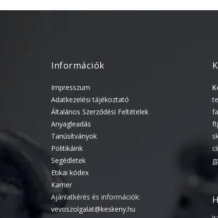
Információk
K
Impresszum
K
Adatkezelési tájékoztató
t
Általános Szerződési Feltételek
f
Anyagleadás
f
Tanúsítványok
s
Politikáink
c
Segédletek
g
Etikai kódex
Karrier
Ajánlatkérés és információk:
H
vevoszolgalat@keskeny.hu
I