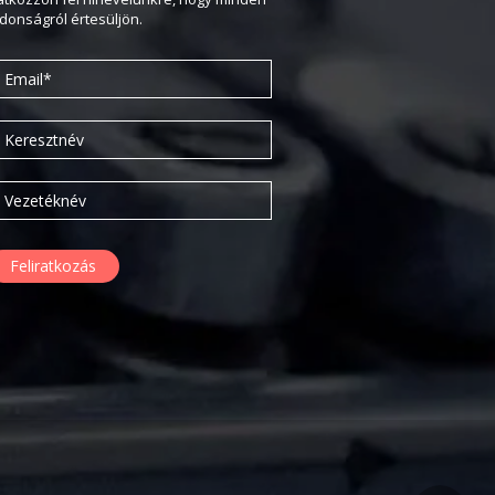
2020. február
jdonságról értesüljön.
2019. november
2019. július
2019. június
2019. május
2019. április
2019. február
2019. január
2018. december
2018. október
2018. augusztus
2018. július
2018. június
2018. április