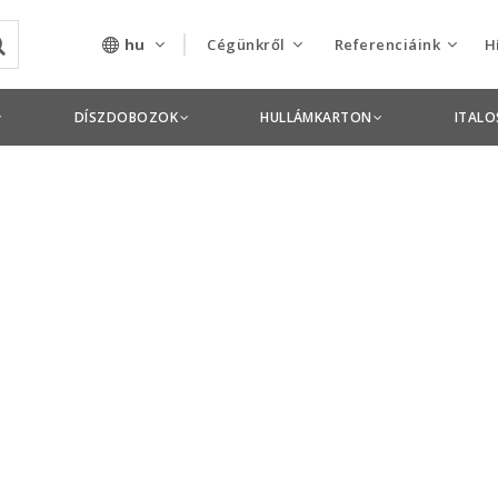
hu
Cégünkről
Referenciáink
H
Rólunk
Csomagolás termékek
DÍSZDOBOZOK
HULLÁMKARTON
ITAL
Szolgáltatásaink
Nyomdai termékek
Nyitott pozíciók,
állások
Tanusítványok
Termékdíj
nyilatkozatok
Pályázatok
Éves beszámolók