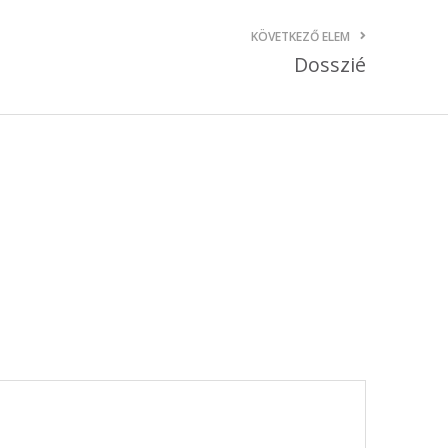
október 3, 2024
KÖVETKEZŐ ELEM
Dosszié
Kategóriák
AKCIÓ
Anyagleadási segédletek
Blog
Csomagolás
Design
Dobozgyártás
Egyéb
Hírek
Inspiráció
Nyomtatás
Szolgáltatások