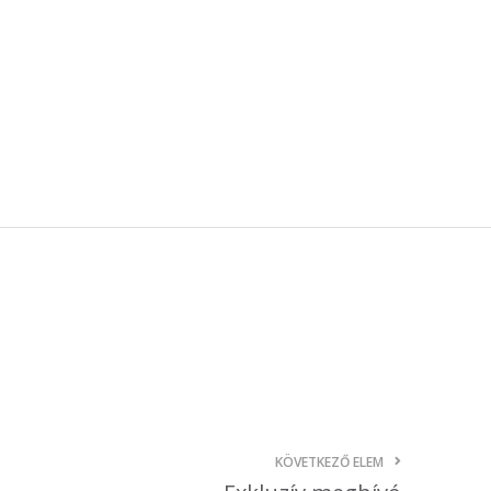
október 3, 2024
Kategóriák
AKCIÓ
Anyagleadási segédletek
Blog
Csomagolás
Design
Dobozgyártás
Egyéb
Hírek
Inspiráció
Nyomtatás
KÖVETKEZŐ ELEM
Szolgáltatások