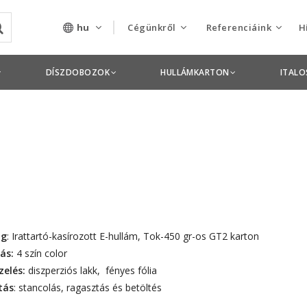
hu
Cégünkről
Referenciáink
H
Rólunk
Csomagolás termékek
DÍSZDOBOZOK
HULLÁMKARTON
ITAL
Szolgáltatásaink
Nyomdai termékek
Nyitott pozíciók,
állások
Tanusítványok
Termékdíj
nyilatkozatok
ag
: Irattartó-kasírozott E-hullám, Tok-450 gr-os GT2 karton
ás:
4 szín color
Pályázatok
zelés:
diszperziós lakk, fényes fólia
tás
: stancolás, ragasztás és betöltés
Éves beszámolók