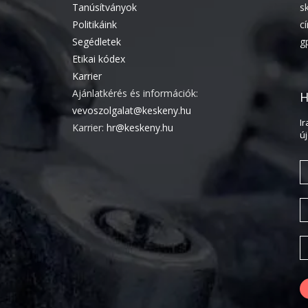
Tanúsítványok
s
Politikáink
c
Segédletek
g
Etikai kódex
Karrier
Ajánlatkérés és információk:
H
vevoszolgalat@keskeny.hu
I
Karrier:
hr@keskeny.hu
ú