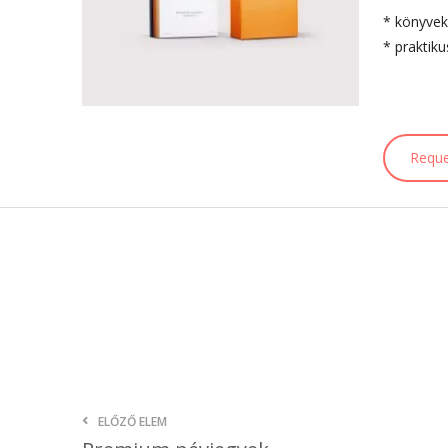
* könyvek
* praktik
Reque
ELŐZŐ ELEM