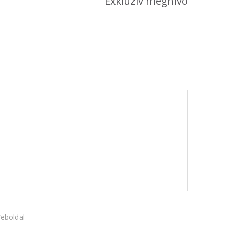
Exkluzív meghívó
Újdonság
Uncategorized
Archívum
2026. április
2025. március
2024. december
2024. november
2024. október
2024. szeptember
2024. április
2023. július
2022. október
eboldal
2022. szeptember