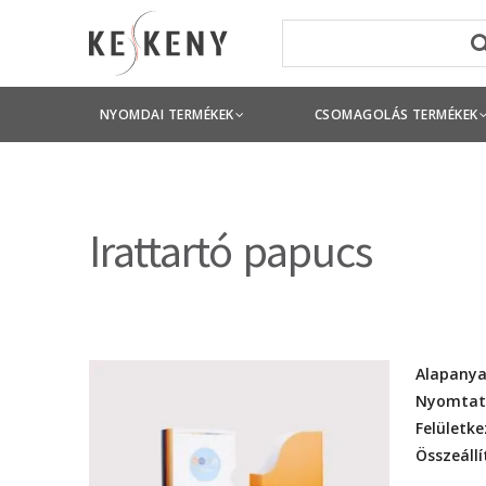
NYOMDAI TERMÉKEK
CSOMAGOLÁS TERMÉKEK
Irattartó papucs
Alapany
Nyomtat
Felületke
Összeállí