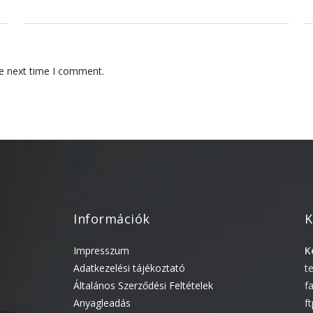
he next time I comment.
Információk
K
Impresszum
K
Adatkezelési tájékoztató
t
Általános Szerződési Feltételek
f
Anyagleadás
f