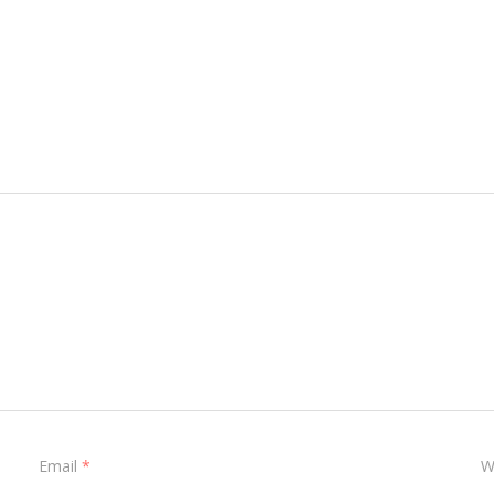
Email
*
W