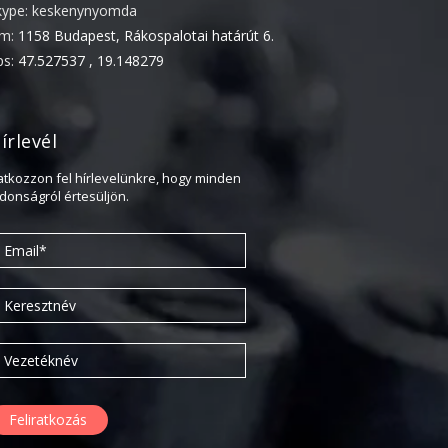
kype: keskenynyomda
2020. február
ím:
1158 Budapest, Rákospalotai határút 6.
2019. november
ps:
47.527537 , 19.148279
2019. július
2019. június
írlevél
2019. május
2019. április
ratkozzon fel hírlevelünkre, hogy minden
jdonságról értesüljön.
2019. február
2019. január
2018. december
2018. október
2018. augusztus
2018. július
2018. június
2018. április