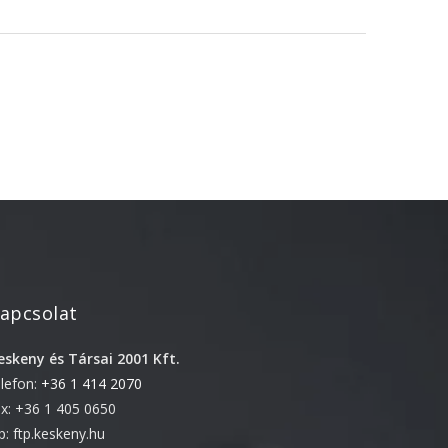
2022. április
2022. február
2022. január
2021. október
2021. szeptember
2021. június
2021. március
2021. február
2021. január
2020. október
apcsolat
2020. szeptember
eskeny és Társai 2001 Kft.
2020. július
elefon:
+36 1 414 2070
2020. június
ax: +36 1 405 0650
2020. április
tp: ftp.keskeny.hu