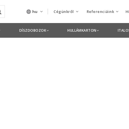
hu
Cégünkről
Referenciáink
H
Rólunk
Csomagolás termékek
DÍSZDOBOZOK
HULLÁMKARTON
ITAL
Szolgáltatásaink
Nyomdai termékek
Nyitott pozíciók,
állások
Tanusítványok
Termékdíj
nyilatkozatok
Pályázatok
Éves beszámolók