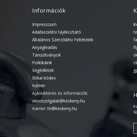
Információk
K
Impresszum
K
Adatkezelési tájékoztató
t
Általános Szerződési Feltételek
f
Anyagleadás
f
Tanúsítványok
s
Politikáink
c
Segédletek
g
Etikai kódex
Karrier
Ajánlatkérés és információk:
H
vevoszolgalat@keskeny.hu
I
Karrier:
hr@keskeny.hu
ú