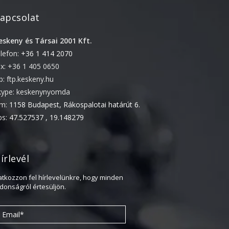
2022. április
apcsolat
2022. február
eskeny és Társai 2001 Kft.
2022. január
elefon:
+36 1 414 2070
2021. október
ax: +36 1 405 0650
2021. szeptember
tp: ftp.keskeny.hu
kype: keskenynyomda
2021. június
ím:
1158 Budapest, Rákospalotai határút 6.
2021. március
ps:
47.527537 , 19.148279
2021. február
2021. január
írlevél
2020. október
2020. szeptember
ratkozzon fel hírlevelünkre, hogy minden
jdonságról értesüljön.
2020. július
2020. június
2020. április