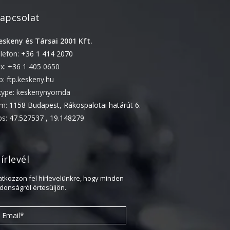
2022. április
apcsolat
2022. február
eskeny és Társai 2001 Kft.
2022. január
elefon:
+36 1 414 2070
2021. október
ax: +36 1 405 0650
2021. szeptember
tp: ftp.keskeny.hu
kype: keskenynyomda
2021. június
ím:
1158 Budapest, Rákospalotai határút 6.
2021. március
ps:
47.527537 , 19.148279
2021. február
2021. január
írlevél
2020. október
2020. szeptember
ratkozzon fel hírlevelünkre, hogy minden
jdonságról értesüljön.
2020. július
2020. június
2020. április