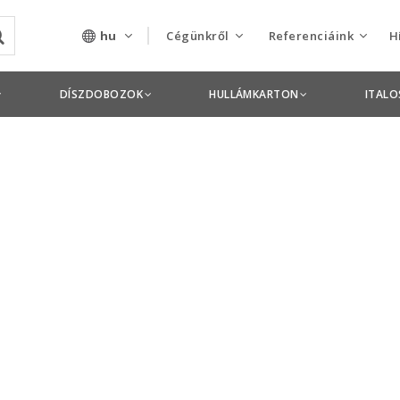
hu
Cégünkről
Referenciáink
H
Rólunk
Csomagolás termékek
DÍSZDOBOZOK
HULLÁMKARTON
ITAL
Szolgáltatásaink
Nyomdai termékek
Nyitott pozíciók,
állások
Tanusítványok
Termékdíj
nyilatkozatok
Pályázatok
Éves beszámolók