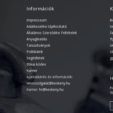
Információk
K
Impresszum
K
Adatkezelési tájékoztató
t
Általános Szerződési Feltételek
f
Anyagleadás
f
Tanúsítványok
s
Politikáink
c
Segédletek
g
Etikai kódex
Karrier
Ajánlatkérés és információk:
H
vevoszolgalat@keskeny.hu
I
Karrier:
hr@keskeny.hu
ú