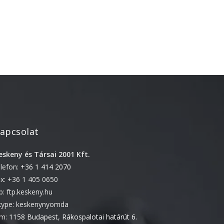
2022. április
2022. február
2022. január
2021. október
2021. szeptember
2021. június
2021. március
2021. február
apcsolat
2021. január
2020. október
eskeny és Társai 2001 Kft.
elefon:
+36 1 414 2070
2020. szeptember
ax: +36 1 405 0650
2020. július
tp: ftp.keskeny.hu
2020. június
kype: keskenynyomda
2020. április
ím:
1158 Budapest, Rákospalotai határút 6.