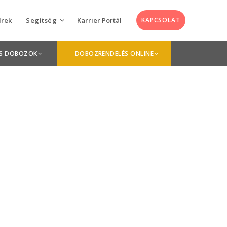
írek
Segítség
Karrier Portál
KAPCSOLAT
Utolsó hírek
Keskeny Zöld Nyomda koncepció
Anyagleadás
OS DOBOZOK
DOBOZRENDELÉS ONLINE
április 21, 2026
GYIK
Interjú a Paris Packaging Week kulisszái
mögül.
Grafikusok
március 20, 2025
#kulisszákmögött: Interjú a frontvonal
árnyékából
december 19, 2024
Miért van fontos szerepe a Braille-
írásnak a termékcsomagoláson?
november 21, 2024
Volt egyszer (kétszer) egy WorldStar-
díj: nemzetközi díjakat kapott a
Keskeny-nyomda!