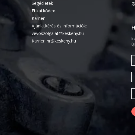
Segédletek
g
Etikai kódex
Karrier
Ajánlatkérés és információk:
H
vevoszolgalat@keskeny.hu
I
Karrier:
hr@keskeny.hu
ú