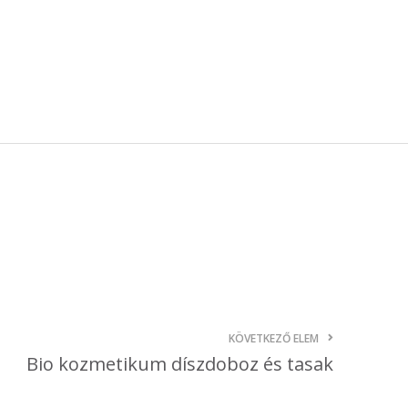
október 3, 2024
Kategóriák
AKCIÓ
Anyagleadási segédletek
Blog
Csomagolás
Design
Dobozgyártás
Egyéb
Hírek
KÖVETKEZŐ ELEM
Inspiráció
Bio kozmetikum díszdoboz és tasak
Nyomtatás
Szolgáltatások