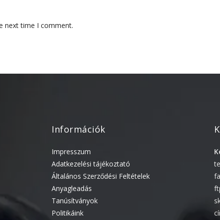
he next time I comment.
Információk
K
Impresszum
K
Adatkezelési tájékoztató
t
Általános Szerződési Feltételek
f
Anyagleadás
f
Tanúsítványok
s
Politikáink
c