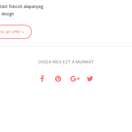
atást fokozó alapanyag
t design
st an offer »
OSSZA MEG EZT A MUNKÁT