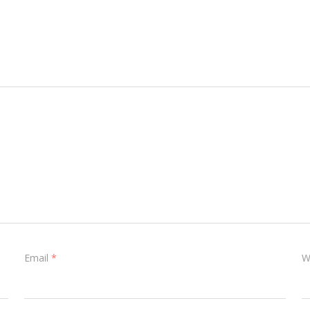
Email
*
W