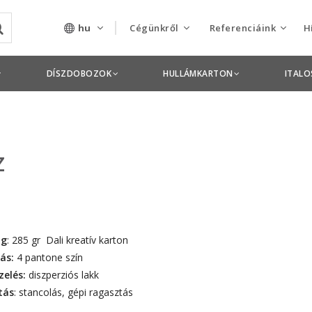
hu
Cégünkről
Referenciáink
H
Rólunk
Csomagolás termékek
DÍSZDOBOZOK
HULLÁMKARTON
ITAL
Szolgáltatásaink
Nyomdai termékek
Nyitott pozíciók,
z
állások
Tanusítványok
Termékdíj
nyilatkozatok
ag
: 285 gr Dali kreatív karton
ás:
4 pantone szín
Pályázatok
zelés:
diszperziós lakk
tás
: stancolás, gépi ragasztás
Éves beszámolók