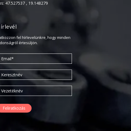
ps:
47.527537 , 19.148279
2020. február
2019. november
2019. július
írlevél
2019. június
ratkozzon fel hírlevelünkre, hogy minden
2019. május
jdonságról értesüljön.
2019. április
2019. február
2019. január
2018. december
2018. október
2018. augusztus
2018. július
2018. június
2018. április