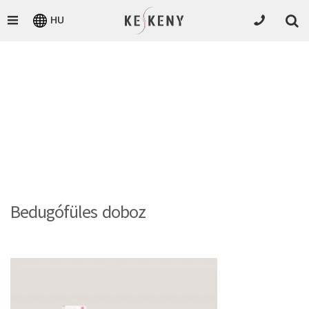
HU
Bedugófüles doboz