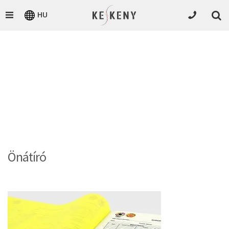
HU
Önátíró