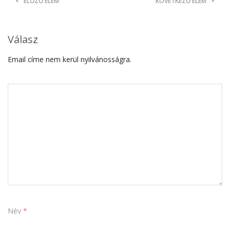
ELŐZŐ ELEM
KÖVETKEZŐ ELEM
Válasz
Email címe nem kerül nyilvánosságra.
Név
*