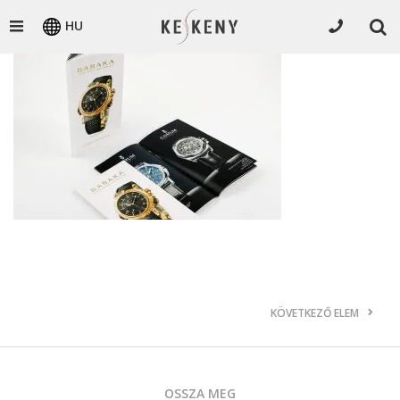
HU
KÖVETKEZŐ ELEM
OSSZA MEG