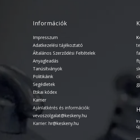
Információk
K
Impresszum
K
Adatkezelési tájékoztató
t
Általános Szerződési Feltételek
f
Anyagleadás
f
Tanúsítványok
s
Politikáink
c
Segédletek
g
Etikai kódex
Karrier
Ajánlatkérés és információk:
H
vevoszolgalat@keskeny.hu
I
Karrier:
hr@keskeny.hu
ú