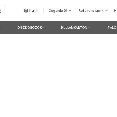
hu
Cégünkről
Referenciáink
H
Rólunk
Csomagolás termékek
DÍSZDOBOZOK
HULLÁMKARTON
ITAL
Szolgáltatásaink
Nyomdai termékek
Nyitott pozíciók,
állások
Tanusítványok
Termékdíj
nyilatkozatok
Pályázatok
Éves beszámolók