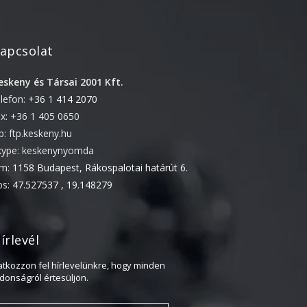
2022. április
2022. február
apcsolat
2022. január
eskeny és Társai 2001 Kft.
2021. október
elefon:
+36 1 414 2070
2021. szeptember
ax: +36 1 405 0650
2021. június
tp: ftp.keskeny.hu
2021. március
kype: keskenynyomda
ím:
1158 Budapest, Rákospalotai határút 6.
2021. február
ps:
47.527537 , 19.148279
2021. január
2020. október
2020. szeptember
írlevél
2020. július
ratkozzon fel hírlevelünkre, hogy minden
2020. június
jdonságról értesüljön.
2020. április