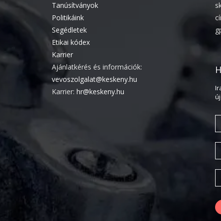
Tanúsítványok
s
Politikáink
c
Segédletek
g
Etikai kódex
Karrier
Ajánlatkérés és információk:
H
vevoszolgalat@keskeny.hu
I
Karrier:
hr@keskeny.hu
ú