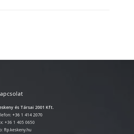
2022. április
2022. február
2022. január
2021. október
2021. szeptember
2021. június
2021. március
2021. február
2021. január
2020. október
apcsolat
2020. szeptember
eskeny és Társai 2001 Kft.
2020. július
elefon:
+36 1 414 2070
2020. június
ax: +36 1 405 0650
2020. április
tp: ftp.keskeny.hu