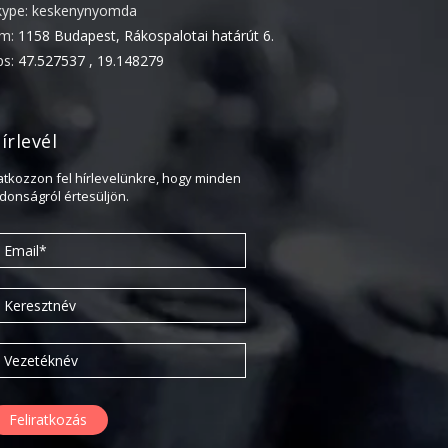
kype: keskenynyomda
2020. február
ím:
1158 Budapest, Rákospalotai határút 6.
2019. november
ps:
47.527537 , 19.148279
2019. július
2019. június
írlevél
2019. május
2019. április
ratkozzon fel hírlevelünkre, hogy minden
jdonságról értesüljön.
2019. február
2019. január
2018. december
2018. október
2018. augusztus
2018. július
2018. június
2018. április