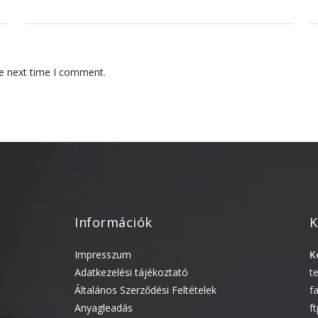
he next time I comment.
Információk
K
Impresszum
K
Adatkezelési tájékoztató
t
Általános Szerződési Feltételek
f
Anyagleadás
f