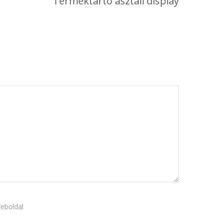
Terméktartó asztali display
Újdonság
Uncategorized
Archívum
2026. április
2025. március
2024. december
2024. november
2024. október
2024. szeptember
2024. április
2023. július
2022. október
eboldal
2022. szeptember