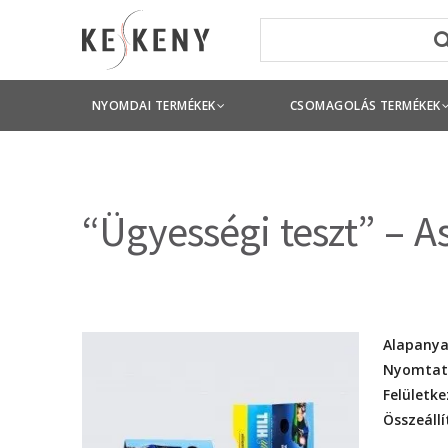
NYOMDAI TERMÉKEK
CSOMAGOLÁS TERMÉKEK
“Ügyességi teszt” – As
Alapany
Nyomtat
Felületke
Összeállí