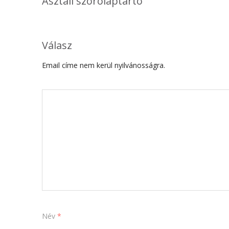
Asztali szórólaptartó
Válasz
Email címe nem kerül nyilvánosságra.
Név
*