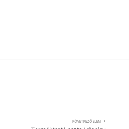
október 3, 2024
Kategóriák
AKCIÓ
Anyagleadási segédletek
Blog
Csomagolás
Design
Dobozgyártás
Egyéb
Hírek
Inspiráció
Nyomtatás
KÖVETKEZŐ ELEM
Szolgáltatások