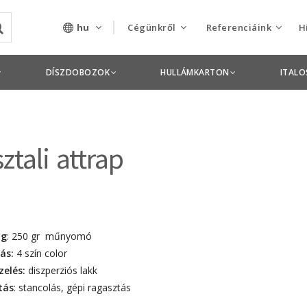
hu
Cégünkről
Referenciáink
H
Rólunk
Csomagolás termékek
DÍSZDOBOZOK
HULLÁMKARTON
ITAL
Szolgáltatásaink
Nyomdai termékek
Nyitott pozíciók,
ztali attrap
állások
Tanusítványok
Termékdíj
nyilatkozatok
ag
: 250 gr műnyomó
ás:
4 szín color
Pályázatok
zelés:
diszperziós lakk
tás
: stancolás, gépi ragasztás
Éves beszámolók