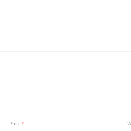
Email
*
W