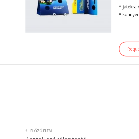
* játékra 
* könnyen
Reque
ELŐZŐ ELEM