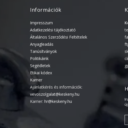
Információk
K
Impresszum
K
Adatkezelési tájékoztató
t
Általános Szerződési Feltételek
f
Anyagleadás
f
Tanúsítványok
s
Politikáink
c
Segédletek
g
Etikai kódex
Karrier
Ajánlatkérés és információk:
H
vevoszolgalat@keskeny.hu
I
Karrier:
hr@keskeny.hu
ú