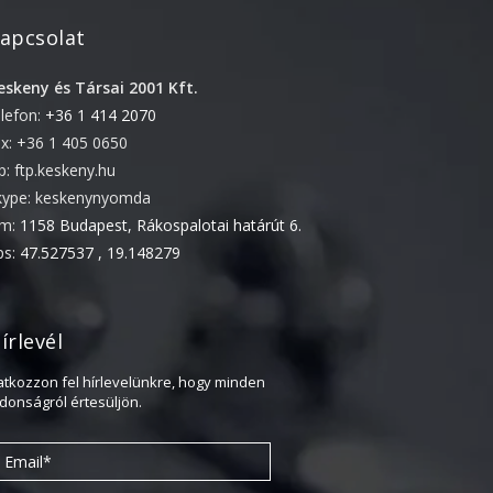
2022. április
apcsolat
2022. február
eskeny és Társai 2001 Kft.
2022. január
elefon:
+36 1 414 2070
2021. október
ax: +36 1 405 0650
2021. szeptember
tp: ftp.keskeny.hu
kype: keskenynyomda
2021. június
ím:
1158 Budapest, Rákospalotai határút 6.
2021. március
ps:
47.527537 , 19.148279
2021. február
2021. január
írlevél
2020. október
2020. szeptember
ratkozzon fel hírlevelünkre, hogy minden
jdonságról értesüljön.
2020. július
2020. június
2020. április