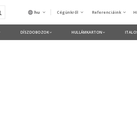
hu
Cégünkről
Referenciáink
H
Rólunk
Csomagolás termékek
DÍSZDOBOZOK
HULLÁMKARTON
ITAL
Szolgáltatásaink
Nyomdai termékek
Nyitott pozíciók,
állások
Tanusítványok
Termékdíj
nyilatkozatok
Pályázatok
Éves beszámolók