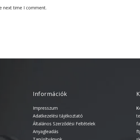
he next time I comment.
Információk
K
Impresszum
K
Adatkezelési tájékoztató
t
Általános Szerződési Feltételek
f
Anyagleadás
f
Tanúsítványok
s