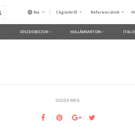
hu
Cégünkről
Referenciáink
H
Rólunk
Csomagolás termékek
DÍSZDOBOZOK
HULLÁMKARTON
ITAL
Szolgáltatásaink
Nyomdai termékek
Nyitott pozíciók,
állások
Tanusítványok
Termékdíj
OSSZA MEG
nyilatkozatok
Pályázatok
Éves beszámolók