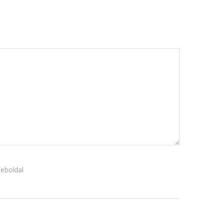
október 3, 2024
Kategóriák
AKCIÓ
Anyagleadási segédletek
Blog
Csomagolás
Design
Dobozgyártás
Egyéb
Hírek
eboldal
Inspiráció
Nyomtatás
Szolgáltatások