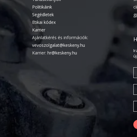
Politikáink
c
Segédletek
g
Etikai kódex
Karrier
Ajánlatkérés és információk:
H
vevoszolgalat@keskeny.hu
I
Karrier:
hr@keskeny.hu
ú