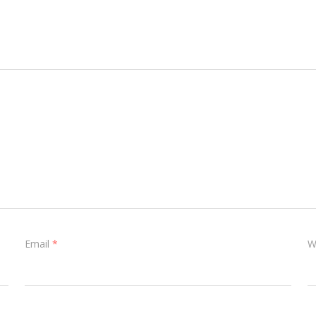
Email
*
W