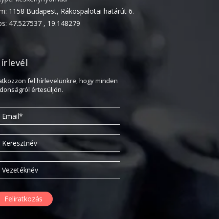
ím:
1158 Budapest, Rákospalotai határút 6.
2022. április
ps:
47.527537 , 19.148279
2022. február
2022. január
2021. október
írlevél
2021. szeptember
ratkozzon fel hírlevelünkre, hogy minden
jdonságról értesüljön.
2021. június
2021. március
2021. február
2021. január
2020. október
2020. szeptember
2020. július
2020. június
2020. április