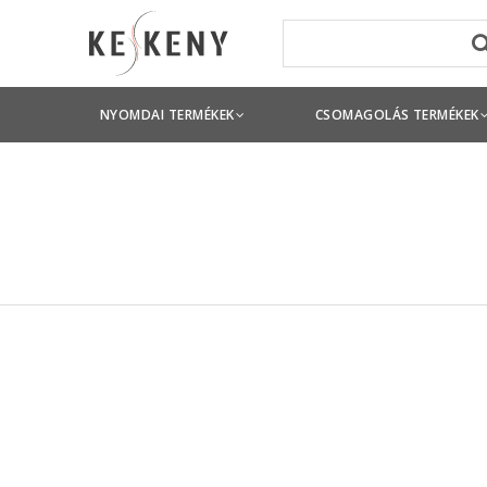
Alj-teto_kasirdoboz_standard meretek
NYOMDAI TERMÉKEK
CSOMAGOLÁS TERMÉKEK