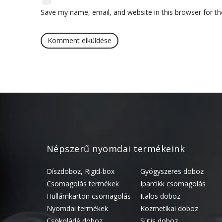
Save my name, email, and website in this browser for t
Népszerű nyomdai termékeink
Díszdoboz, Rigid-box
Gyógyszeres doboz
Csomagolás termékek
Iparcikk csomagolás
Hullámkarton csomagolás
Italos doboz
Nyomdai termékek
Kozmetikai doboz
Csokoládé doboz
Sütis doboz