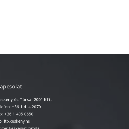
Újdonság
Uncategorized
Archívum
2026. április
2025. március
2024. december
2024. november
2024. október
apcsolat
2024. szeptember
eskeny és Társai 2001 Kft.
2024. április
elefon:
+36 1 414 2070
2023. július
ax: +36 1 405 0650
2022. október
tp: ftp.keskeny.hu
kype: keskenynyomda
2022. szeptember