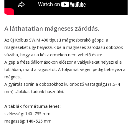
A láthatatlan mágneses záródás.
Az új Kolbus SW.M 400 típusú mágnesberakó géppel a
mágneseket úgy helyezzük be a mágneses záródású dobozok
vázába, hogy az a készterméken nem vehető észre.
A gép a frézelőállomásokon először a vaklyukakat helyezi el a
táblában, majd a ragasztót. A folyamat végén pedig behelyezi a
mágnest.
A gyártás során a dobozokhoz különböző vastagságú (1,5–4
mm) táblákat tudunk használni.
A táblák formátuma lehet:
szélesség: 140–735 mm
magasság: 140–525 mm