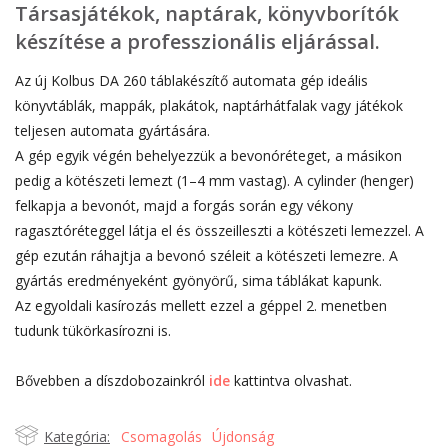
Társasjátékok, naptárak, könyvborítók
készítése a professzionális eljárással.
Az új Kolbus DA 260 táblakészítő automata gép ideális
könyvtáblák, mappák, plakátok, naptárhátfalak vagy játékok
teljesen automata gyártására.
A gép egyik végén behelyezzük a bevonóréteget, a másikon
pedig a kötészeti lemezt (1–4 mm vastag). A cylinder (henger)
felkapja a bevonót, majd a forgás során egy vékony
ragasztóréteggel látja el és összeilleszti a kötészeti lemezzel. A
gép ezután ráhajtja a bevonó széleit a kötészeti lemezre. A
gyártás eredményeként gyönyörű, sima táblákat kapunk.
Az egyoldali kasírozás mellett ezzel a géppel 2. menetben
tudunk tükörkasírozni is.
Bővebben a díszdobozainkról
ide
kattintva olvashat.
Kategória:
Csomagolás
Újdonság