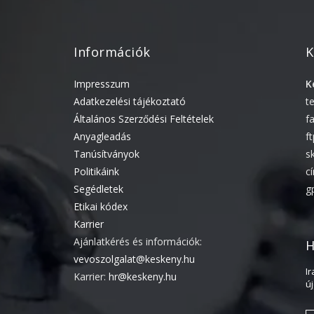
Információk
K
Impresszum
K
Adatkezelési tájékoztató
t
Általános Szerződési Feltételek
f
Anyagleadás
f
Tanúsítványok
s
Politikáink
c
Segédletek
g
Etikai kódex
Karrier
Ajánlatkérés és információk:
H
vevoszolgalat@keskeny.hu
I
Karrier:
hr@keskeny.hu
ú