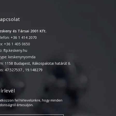
2022. április
2022. február
apcsolat
2022. január
eskeny és Társai 2001 Kft.
2021. október
elefon:
+36 1 414 2070
2021. szeptember
ax: +36 1 405 0650
2021. június
tp: ftp.keskeny.hu
2021. március
kype: keskenynyomda
ím:
1158 Budapest, Rákospalotai határút 6.
2021. február
ps:
47.527537 , 19.148279
2021. január
2020. október
2020. szeptember
írlevél
2020. július
ratkozzon fel hírlevelünkre, hogy minden
2020. június
jdonságról értesüljön.
2020. április