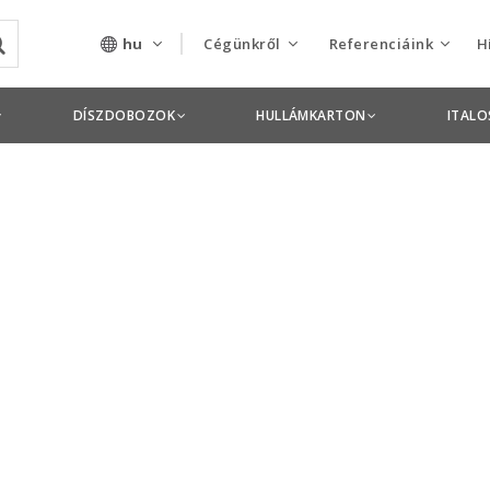
hu
Cégünkről
Referenciáink
H
Rólunk
Csomagolás termékek
DÍSZDOBOZOK
HULLÁMKARTON
ITAL
Szolgáltatásaink
Nyomdai termékek
Nyitott pozíciók,
állások
Tanusítványok
Termékdíj
nyilatkozatok
Pályázatok
Éves beszámolók