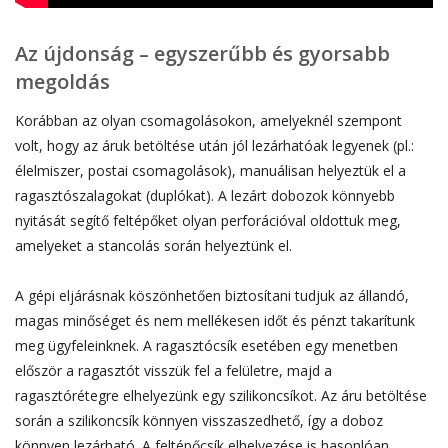
Az újdonság – egyszerűbb és gyorsabb
megoldás
Korábban az olyan csomagolásokon, amelyeknél szempont
volt, hogy az áruk betöltése után jól lezárhatóak legyenek (pl.:
élelmiszer, postai csomagolások), manuálisan helyeztük el a
ragasztószalagokat (duplókat). A lezárt dobozok könnyebb
nyitását segítő feltépőket olyan perforációval oldottuk meg,
amelyeket a stancolás során helyeztünk el.
A gépi eljárásnak köszönhetően biztosítani tudjuk az állandó,
magas minőséget és nem mellékesen időt és pénzt takarítunk
meg ügyfeleinknek. A ragasztócsík esetében egy menetben
először a ragasztót visszük fel a felületre, majd a
ragasztórétegre elhelyezünk egy szilikoncsíkot. Az áru betöltése
során a szilikoncsík könnyen visszaszedhető, így a doboz
könnyen lezárható. A feltépőcsík elhelyezése is hasonlóan