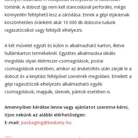
történik. A dobozt így nem kell stancolásnál perforálni, mégis
könnyedén feltéphető lesz a záródása. Ennek a gépi eljárásnak
köszönhetően óránként akár 10 000 db dobozra tudunk
ragasztócsíkot vagy feltépőt elhelyezni.
A két művelet együtt és külön is alkalmazható karton, illetve
hullámkarton termékeknél. Együttes alkalmazása ideális
megoldás olyan élelmiszer-csomagolások, postai
csomagolások esetében, amikor az árubetöltés után zárják le a
dobozt és a kinyitást feltépővel szeretnék megoldani. Emellett a
gépi ragasztócsík elhelyezés alkalmazható egyéb
csomagolások, mappák, sleevek, pántok esetében is.
Amennyiben kérdése lenne vagy ajánlatot szeretne kérni,
írjon nekünk az alábbi elérhetőségen:
E-mail:
packaging@keskeny.hu