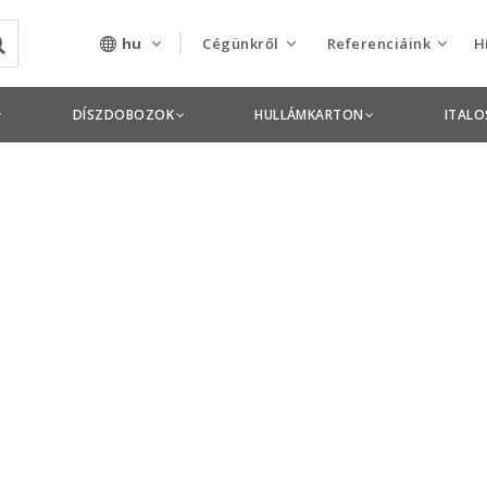
hu
Cégünkről
Referenciáink
H
Rólunk
Csomagolás termékek
DÍSZDOBOZOK
HULLÁMKARTON
ITAL
Szolgáltatásaink
Nyomdai termékek
Nyitott pozíciók,
állások
Tanusítványok
Termékdíj
nyilatkozatok
Pályázatok
Éves beszámolók