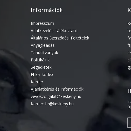
Információk
K
Impresszum
K
Adatkezelési tájékoztató
t
Általános Szerződési Feltételek
f
Anyagleadás
f
Tanúsítványok
s
Politikáink
c
Segédletek
g
Etikai kódex
Karrier
Ajánlatkérés és információk:
H
vevoszolgalat@keskeny.hu
I
Karrier:
hr@keskeny.hu
ú