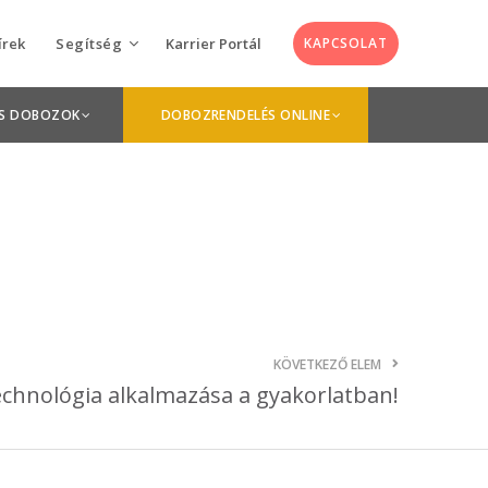
írek
Segítség
Karrier Portál
KAPCSOLAT
Utolsó hírek
Keskeny Zöld Nyomda koncepció
Anyagleadás
OS DOBOZOK
DOBOZRENDELÉS ONLINE
április 21, 2026
GYIK
Interjú a Paris Packaging Week kulisszái
mögül.
Grafikusok
március 20, 2025
#kulisszákmögött: Interjú a frontvonal
árnyékából
december 19, 2024
Miért van fontos szerepe a Braille-
írásnak a termékcsomagoláson?
KÖVETKEZŐ ELEM
november 21, 2024
chnológia alkalmazása a gyakorlatban!
Volt egyszer (kétszer) egy WorldStar-
díj: nemzetközi díjakat kapott a
Keskeny-nyomda!