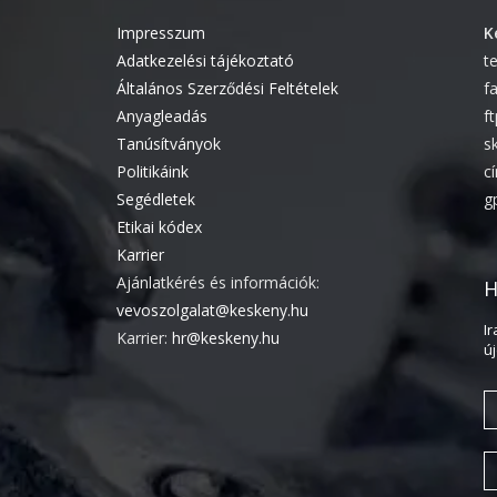
Impresszum
K
Adatkezelési tájékoztató
t
Általános Szerződési Feltételek
f
Anyagleadás
f
Tanúsítványok
s
Politikáink
c
Segédletek
g
Etikai kódex
Karrier
Ajánlatkérés és információk:
H
vevoszolgalat@keskeny.hu
I
Karrier:
hr@keskeny.hu
ú