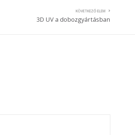
október 3, 2024
KÖVETKEZŐ ELEM
3D UV a dobozgyártásban
Kategóriák
AKCIÓ
Anyagleadási segédletek
Blog
Csomagolás
Design
Dobozgyártás
Egyéb
Hírek
Inspiráció
Nyomtatás
Szolgáltatások