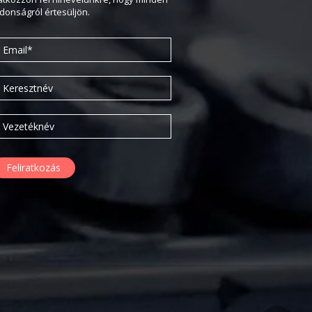
2020. február
jdonságról értesüljön.
2019. november
2019. július
2019. június
2019. május
2019. április
2019. február
2019. január
2018. december
2018. október
2018. augusztus
2018. július
2018. június
2018. április