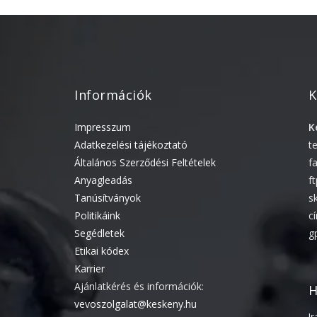
Információk
K
Impresszum
K
Adatkezelési tájékoztató
t
Általános Szerződési Feltételek
f
Anyagleadás
f
Tanúsítványok
s
Politikáink
c
Segédletek
g
Etikai kódex
Karrier
Ajánlatkérés és információk:
H
vevoszolgalat@keskeny.hu
I