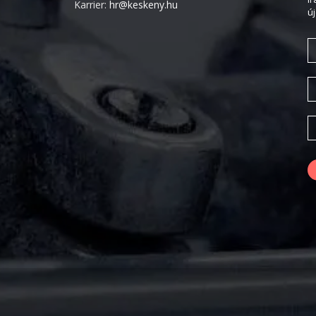
Karrier:
hr@keskeny.hu
ú