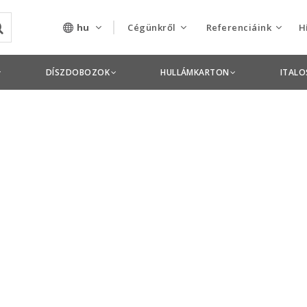
hu
Cégünkről
Referenciáink
H
Rólunk
Csomagolás termékek
DÍSZDOBOZOK
HULLÁMKARTON
ITAL
Szolgáltatásaink
Nyomdai termékek
Nyitott pozíciók,
állások
Tanusítványok
Termékdíj
nyilatkozatok
Pályázatok
Éves beszámolók