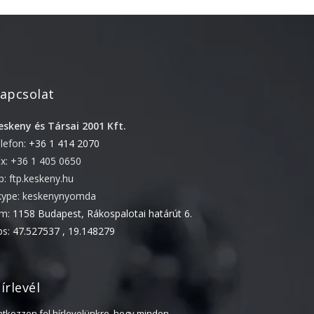
2022. április
2022. február
2022. január
2021. október
apcsolat
2021. szeptember
eskeny és Társai 2001 Kft.
2021. június
elefon:
+36 1 414 2070
2021. március
ax: +36 1 405 0650
2021. február
tp: ftp.keskeny.hu
2021. január
kype: keskenynyomda
ím:
1158 Budapest, Rákospalotai határút 6.
2020. október
ps:
47.527537 , 19.148279
2020. szeptember
2020. július
2020. június
írlevél
2020. április
ratkozzon fel hírlevelünkre, hogy minden