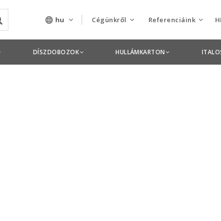
hu
Cégünkről
Referenciáink
H
Rólunk
Csomagolás termékek
DÍSZDOBOZOK
HULLÁMKARTON
ITAL
Szolgáltatásaink
Nyomdai termékek
Nyitott pozíciók,
állások
Tanusítványok
Termékdíj
nyilatkozatok
Pályázatok
Éves beszámolók