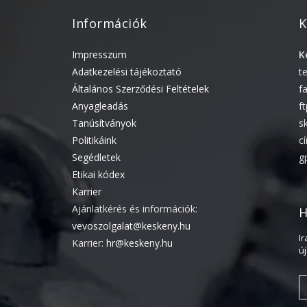
Információk
K
Impresszum
K
Adatkezelési tájékoztató
t
Általános Szerződési Feltételek
f
Anyagleadás
f
Tanúsítványok
s
Politikáink
c
Segédletek
g
Etikai kódex
Karrier
Ajánlatkérés és információk:
H
vevoszolgalat@keskeny.hu
I
Karrier:
hr@keskeny.hu
ú