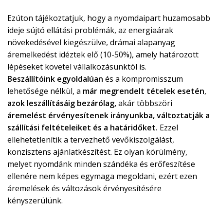
Ezúton tájékoztatjuk, hogy a nyomdaipart huzamosabb
ideje sújtó ellátási problémák, az energiaárak
növekedésével kiegészülve, drámai alapanyag
áremelkedést idéztek elő (10-50%), amely határozott
lépéseket követel vállalkozásunktól is.
Beszállítóink egyoldalúan
és a kompromisszum
lehetősége nélkül, a
már megrendelt tételek esetén
,
azok leszállításáig bezárólag,
akár többszöri
áremelést érvényesítenek irányunkba, változtatják a
szállítási feltételeiket és a határidőket.
Ezzel
ellehetetlenítik a tervezhető vevőkiszolgálást,
konzisztens ajánlatkészítést. Ez olyan körülmény,
melyet nyomdánk minden szándéka és erőfeszítése
ellenére nem képes egymaga megoldani, ezért ezen
áremelések és változások érvényesítésére
kényszerülünk.