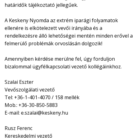
határidők tájékoztató jellegűek.
A Keskeny Nyomda az extrém iparági folyamatok
ellenére is elkötelezett vevői irányába és a
rendelkezésre álló lehetőségei mentén minden erővel a
felmerülő problémák orvoslásán dolgozik!
Amennyiben kérdése merülne fel, úgy forduljon
bizalommal ügyfélkapcsolati vezető kollégáinkhoz.
Szalai Eszter
Vevőszolgálati vezető
Tel: +36-1-401-4070 / 158 mellék
Mob.: +36-30-850-5883
E-mail:
e.szalai@keskeny.hu
Rusz Ferenc
Kereskedelmi vezető