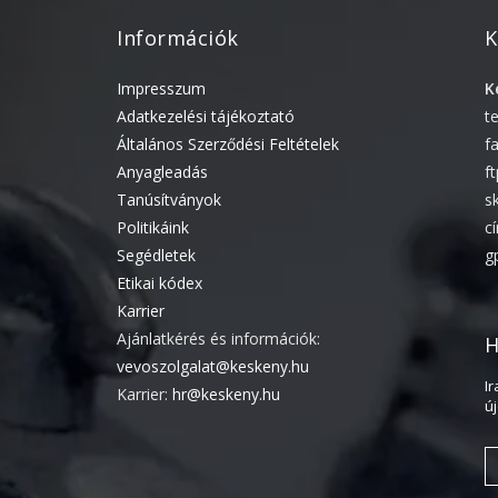
Információk
K
Impresszum
K
Adatkezelési tájékoztató
t
Általános Szerződési Feltételek
f
Anyagleadás
f
Tanúsítványok
s
Politikáink
c
Segédletek
g
Etikai kódex
Karrier
Ajánlatkérés és információk:
H
vevoszolgalat@keskeny.hu
I
Karrier:
hr@keskeny.hu
ú