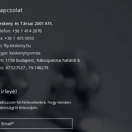
2022. április
apcsolat
2022. február
eskeny és Társai 2001 Kft.
2022. január
elefon:
+36 1 414 2070
2021. október
ax: +36 1 405 0650
2021. szeptember
tp: ftp.keskeny.hu
kype: keskenynyomda
2021. június
ím:
1158 Budapest, Rákospalotai határút 6.
2021. március
ps:
47.527537 , 19.148279
2021. február
2021. január
írlevél
2020. október
2020. szeptember
ratkozzon fel hírlevelünkre, hogy minden
jdonságról értesüljön.
2020. július
2020. június
2020. április