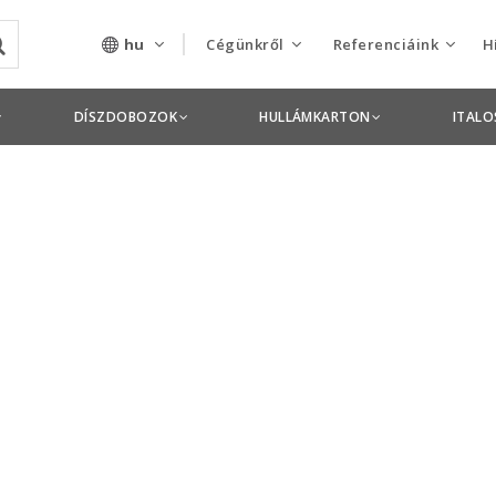
hu
Cégünkről
Referenciáink
H
Rólunk
Csomagolás termékek
DÍSZDOBOZOK
HULLÁMKARTON
ITAL
Szolgáltatásaink
Nyomdai termékek
Nyitott pozíciók,
állások
Tanusítványok
Termékdíj
nyilatkozatok
Pályázatok
Éves beszámolók