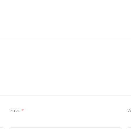
Email
*
W