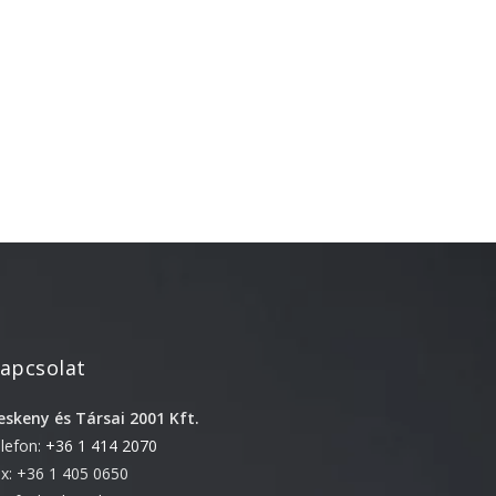
Újdonság
Uncategorized
Archívum
2026. április
2025. március
2024. december
2024. november
2024. október
2024. szeptember
apcsolat
2024. április
eskeny és Társai 2001 Kft.
2023. július
elefon:
+36 1 414 2070
2022. október
ax: +36 1 405 0650
2022. szeptember