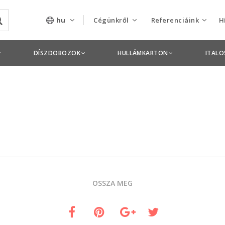
hu
Cégünkről
Referenciáink
H
Rólunk
Csomagolás termékek
DÍSZDOBOZOK
HULLÁMKARTON
ITAL
Szolgáltatásaink
Nyomdai termékek
Nyitott pozíciók,
állások
Tanusítványok
Termékdíj
nyilatkozatok
OSSZA MEG
Pályázatok
Éves beszámolók