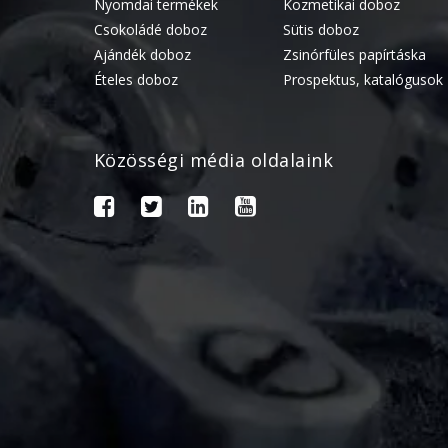
Nyomdai termékek
Kozmetikai doboz
Csokoládé doboz
Sütis doboz
Ajándék doboz
Zsinórfüles papírtáska
Ételes doboz
Prospektus, katalógusok
Közösségi média oldalaink