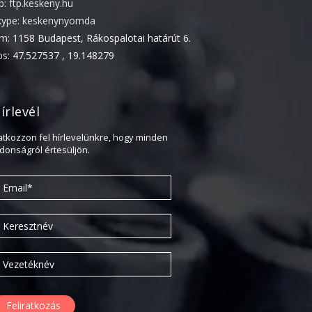
tp: ftp.keskeny.hu
2022. április
kype: keskenynyomda
ím:
1158 Budapest, Rákospalotai határút 6.
2022. február
ps:
47.527537 , 19.148279
2022. január
2021. október
2021. szeptember
írlevél
2021. június
ratkozzon fel hírlevelünkre, hogy minden
2021. március
jdonságról értesüljön.
2021. február
2021. január
2020. október
2020. szeptember
2020. július
2020. június
2020. április