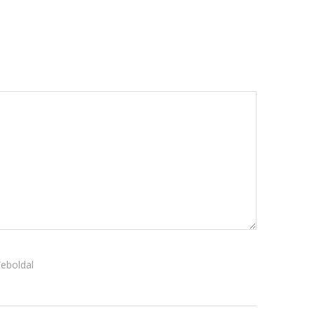
október 3, 2024
Kategóriák
AKCIÓ
Anyagleadási segédletek
Blog
Csomagolás
Design
Dobozgyártás
Egyéb
Hírek
Inspiráció
eboldal
Nyomtatás
Szolgáltatások