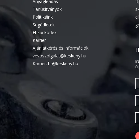
Anyagleadás
f
Tanúsítványok
s
Politikáink
c
Segédletek
g
Etikai kódex
Karrier
Ajánlatkérés és információk:
H
vevoszolgalat@keskeny.hu
I
Karrier:
hr@keskeny.hu
ú