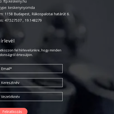
tp: ftp.keskeny.hu
2022. április
kype: keskenynyomda
ím:
1158 Budapest, Rákospalotai határút 6.
2022. február
ps:
47.527537 , 19.148279
2022. január
2021. október
2021. szeptember
írlevél
2021. június
ratkozzon fel hírlevelünkre, hogy minden
2021. március
jdonságról értesüljön.
2021. február
2021. január
2020. október
2020. szeptember
2020. július
2020. június
2020. április