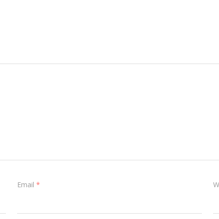
Email
*
W