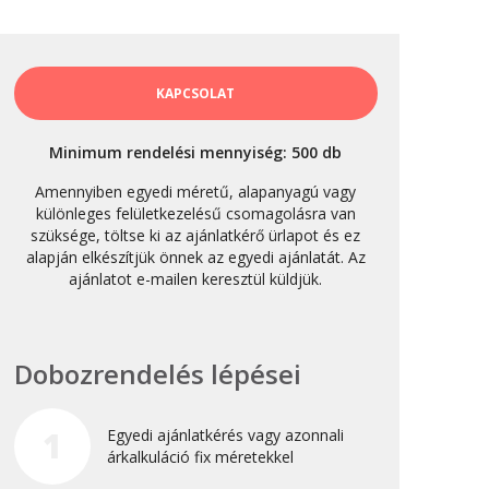
október 3, 2024
Kategóriák
KAPCSOLAT
AKCIÓ
Minimum rendelési mennyiség: 500 db
Anyagleadási segédletek
Amennyiben egyedi méretű, alapanyagú vagy
Blog
különleges felületkezelésű csomagolásra van
szüksége, töltse ki az ajánlatkérő ürlapot és ez
Csomagolás
alapján elkészítjük önnek az egyedi ajánlatát. Az
Design
ajánlatot e-mailen keresztül küldjük.
Dobozgyártás
Egyéb
Dobozrendelés lépései
Hírek
Inspiráció
1
Egyedi ajánlatkérés vagy azonnali
Nyomtatás
árkalkuláció fix méretekkel
Szolgáltatások