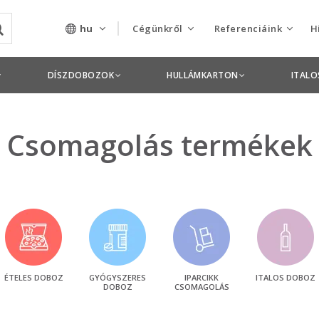
hu
Cégünkről
Referenciáink
H
Rólunk
Csomagolás termékek
DÍSZDOBOZOK
HULLÁMKARTON
ITAL
Szolgáltatásaink
Nyomdai termékek
Nyitott pozíciók,
Csomagolás termékek
állások
Tanusítványok
Termékdíj
nyilatkozatok
Pályázatok
ÉTELES DOBOZ
GYÓGYSZERES
IPARCIKK
ITALOS DOBOZ
DOBOZ
CSOMAGOLÁS
Éves beszámolók