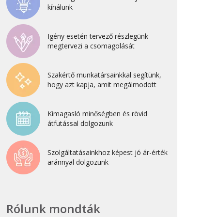
kínálunk
2022. április
2022. február
Igény esetén tervező részlegünk
2022. január
megtervezi a csomagolását
2021. október
2021. szeptember
Szakértő munkatársainkkal segítünk,
hogy azt kapja, amit megálmodott
2021. június
2021. március
Kimagasló minőségben és rövid
2021. február
átfutással dolgozunk
2021. január
2020. október
Szolgáltatásainkhoz képest jó ár-érték
aránnyal dolgozunk
2020. szeptember
2020. július
2020. június
Rólunk mondták
2020. április