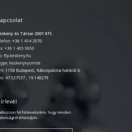
2018. február
2017. november
2017. október
apcsolat
2017. szeptember
eskeny és Társai 2001 Kft.
2017. július
elefon:
+36 1 414 2070
2017. június
ax: +36 1 405 0650
2017. május
tp: ftp.keskeny.hu
kype: keskenynyomda
2017. április
ím:
1158 Budapest, Rákospalotai határút 6.
2017. március
ps:
47.527537 , 19.148279
2016. november
2016. október
írlevél
2016. augusztus
2016. június
ratkozzon fel hírlevelünkre, hogy minden
jdonságról értesüljön.
2016. május
2016. április