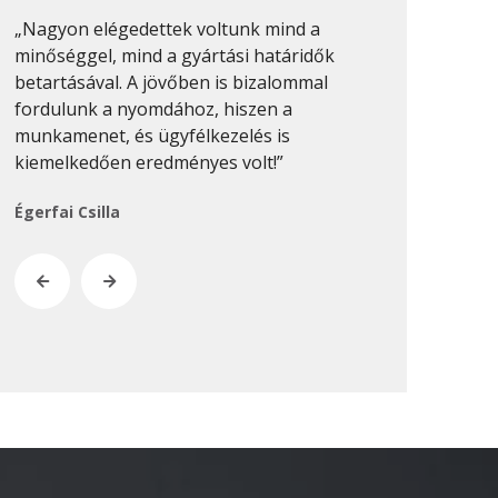
2020. február
„Nagyon elégedettek voltunk mind a
„Sok nyomdáv
2019. november
minőséggel, mind a gyártási határidők
munkákat min
betartásával. A jövőben is bizalommal
csinálni. Pro
2019. július
fordulunk a nyomdához, hiszen a
van, és ezt 
2019. június
munkamenet, és ügyfélkezelés is
munkánál megf
2019. május
kiemelkedően eredményes volt!”
Keresztes-Na
2019. április
Égerfai Csilla
2019. február
2019. január
2018. december
2018. október
2018. augusztus
2018. július
2018. június
2018. április