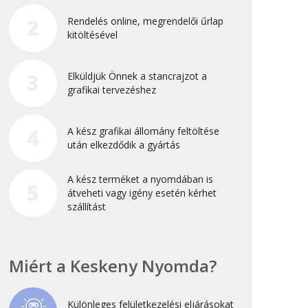
Újdonság
2
Rendelés online, megrendelői űrlap
kitöltésével
Uncategorized
3
Elküldjük Önnek a stancrajzot a
Archívum
grafikai tervezéshez
2026. április
4
A kész grafikai állomány feltöltése
2025. március
után elkezdődik a gyártás
2024. december
A kész terméket a nyomdában is
2024. november
5
átveheti vagy igény esetén kérhet
2024. október
szállítást
2024. szeptember
2024. április
Miért a Keskeny Nyomda?
2023. július
2022. október
Különleges felületkezelési eljárásokat
2022. szeptember