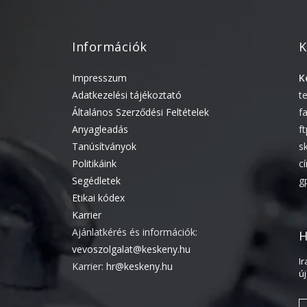
Információk
K
Impresszum
K
Adatkezelési tájékoztató
t
Általános Szerződési Feltételek
f
Anyagleadás
f
Tanúsítványok
s
Politikáink
c
Segédletek
g
Etikai kódex
Karrier
Ajánlatkérés és információk:
H
vevoszolgalat@keskeny.hu
I
Karrier:
hr@keskeny.hu
ú