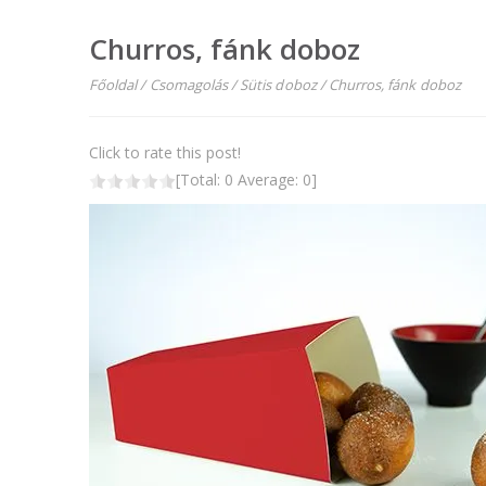
Churros, fánk doboz
Főoldal
/
Csomagolás
/
Sütis doboz
/
Churros, fánk doboz
Click to rate this post!
[Total:
0
Average:
0
]