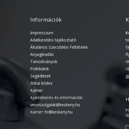
Információk
K
Impresszum
K
Adatkezelési tájékoztató
t
Általános Szerződési Feltételek
f
Anyagleadás
f
Tanúsítványok
s
Politikáink
c
Segédletek
g
Etikai kódex
Karrier
Ajánlatkérés és információk:
H
vevoszolgalat@keskeny.hu
I
Karrier:
hr@keskeny.hu
ú