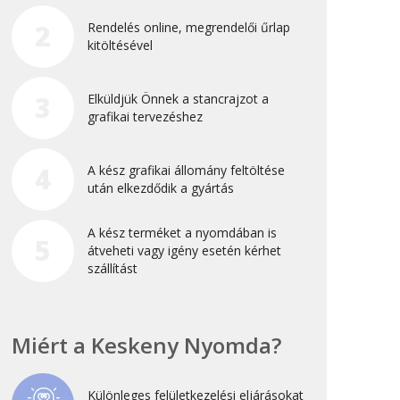
Újdonság
2
Rendelés online, megrendelői űrlap
kitöltésével
Uncategorized
3
Elküldjük Önnek a stancrajzot a
Archívum
grafikai tervezéshez
2026. április
4
A kész grafikai állomány feltöltése
2025. március
után elkezdődik a gyártás
2024. december
A kész terméket a nyomdában is
2024. november
5
átveheti vagy igény esetén kérhet
2024. október
szállítást
2024. szeptember
2024. április
Miért a Keskeny Nyomda?
2023. július
2022. október
Különleges felületkezelési eljárásokat
2022. szeptember