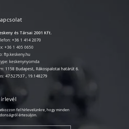
2018. február
2017. november
2017. október
apcsolat
2017. szeptember
eskeny és Társai 2001 Kft.
2017. július
elefon:
+36 1 414 2070
2017. június
ax: +36 1 405 0650
2017. május
tp: ftp.keskeny.hu
kype: keskenynyomda
2017. április
ím:
1158 Budapest, Rákospalotai határút 6.
2017. március
ps:
47.527537 , 19.148279
2016. november
2016. október
írlevél
2016. augusztus
2016. június
ratkozzon fel hírlevelünkre, hogy minden
jdonságról értesüljön.
2016. május
2016. április