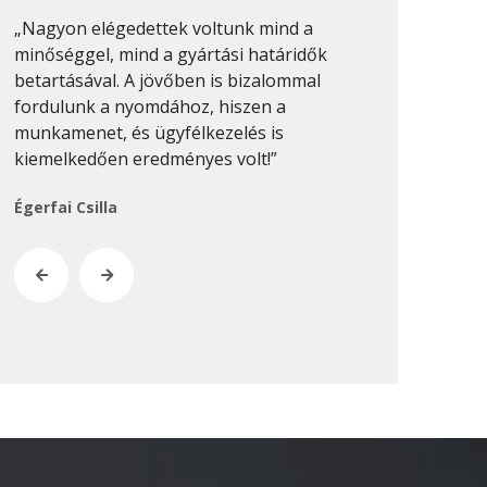
2020. február
„Nagyon elégedettek voltunk mind a
„Sok nyomdáv
2019. november
minőséggel, mind a gyártási határidők
munkákat min
betartásával. A jövőben is bizalommal
csinálni. Pro
2019. július
fordulunk a nyomdához, hiszen a
van, és ezt 
2019. június
munkamenet, és ügyfélkezelés is
munkánál megf
2019. május
kiemelkedően eredményes volt!”
Keresztes-Na
2019. április
Égerfai Csilla
2019. február
2019. január
2018. december
2018. október
2018. augusztus
2018. július
2018. június
2018. április