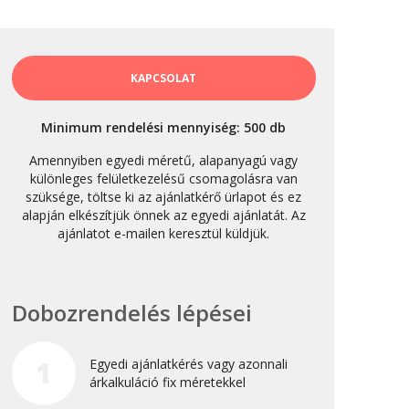
október 3, 2024
Kategóriák
KAPCSOLAT
AKCIÓ
Minimum rendelési mennyiség: 500 db
Anyagleadási segédletek
Amennyiben egyedi méretű, alapanyagú vagy
Blog
különleges felületkezelésű csomagolásra van
szüksége, töltse ki az ajánlatkérő ürlapot és ez
Csomagolás
alapján elkészítjük önnek az egyedi ajánlatát. Az
Design
ajánlatot e-mailen keresztül küldjük.
Dobozgyártás
Egyéb
Dobozrendelés lépései
Hírek
Inspiráció
1
Egyedi ajánlatkérés vagy azonnali
Nyomtatás
árkalkuláció fix méretekkel
Szolgáltatások