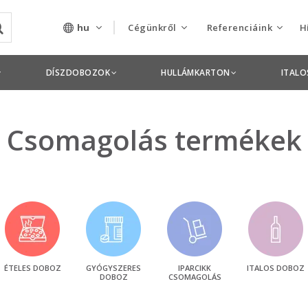
hu
Cégünkről
Referenciáink
H
Rólunk
Csomagolás termékek
DÍSZDOBOZOK
HULLÁMKARTON
ITAL
Szolgáltatásaink
Nyomdai termékek
Nyitott pozíciók,
Csomagolás termékek
állások
Tanusítványok
Termékdíj
nyilatkozatok
Pályázatok
ÉTELES DOBOZ
GYÓGYSZERES
IPARCIKK
ITALOS DOBOZ
DOBOZ
CSOMAGOLÁS
Éves beszámolók