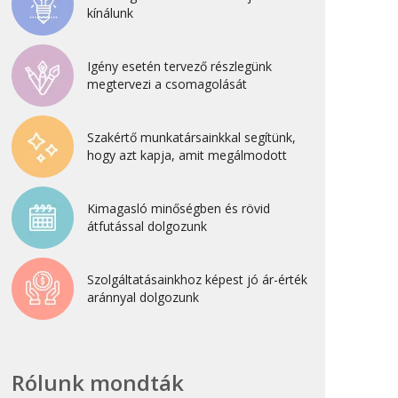
kínálunk
2022. április
2022. február
Igény esetén tervező részlegünk
2022. január
megtervezi a csomagolását
2021. október
2021. szeptember
Szakértő munkatársainkkal segítünk,
hogy azt kapja, amit megálmodott
2021. június
2021. március
Kimagasló minőségben és rövid
2021. február
átfutással dolgozunk
2021. január
2020. október
Szolgáltatásainkhoz képest jó ár-érték
aránnyal dolgozunk
2020. szeptember
2020. július
2020. június
Rólunk mondták
2020. április