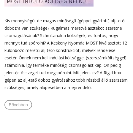
Kis mennyiségű, de magas minőségű (géppel gyártott) alj-tető
dobozra van szüksége? Rugalmas méretválasztékot szeretne
csomagolásának? Számítanak a költségek, és fontos, hogy
mennyit tud spórolni? A Keskeny Nyomda MOST kiválasztott 12
különböző méretű alj-tető konstrukciót, melyek rendelése
esetén Önnek nem kell indulási költséggel (szerszámköltséggel)
számolnia. Így terméke minőségi csomagolást kap. Ön pedig
jelentős összeget tud megspórolni. Mit jelent ez? A Rigid box
gépen az alj-tető doboz gyártásához több részből álló szerszám
szükséges, amely alapesetben a megrendelőt
Bővebben