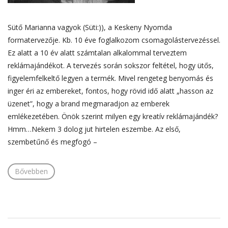
Sütő Marianna vagyok (Süti:)), a Keskeny Nyomda
formatervezője. Kb. 10 éve foglalkozom csomagolástervezéssel.
Ez alatt a 10 év alatt számtalan alkalommal terveztem
reklámajándékot. A tervezés során sokszor feltétel, hogy ütős,
figyelemfelkeltő legyen a termék. Mivel rengeteg benyomás és
inger éri az embereket, fontos, hogy rövid idő alatt „hasson az
üzenet”, hogy a brand megmaradjon az emberek
emlékezetében. Önök szerint milyen egy kreatív reklámajándék?
Hmm…Nekem 3 dolog jut hirtelen eszembe. Az első,
szembetűnő és megfogó –
Bővebben