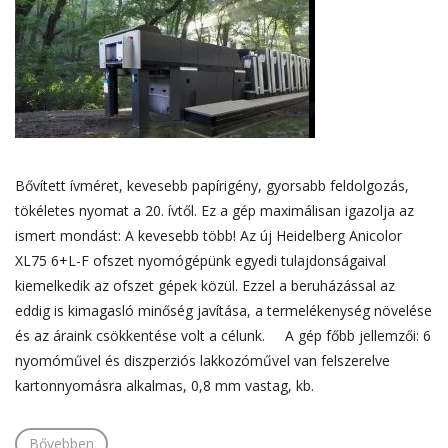
Bővített ívméret, kevesebb papírigény, gyorsabb feldolgozás,
tökéletes nyomat a 20. ívtől. Ez a gép maximálisan igazolja az
ismert mondást: A kevesebb több! Az új Heidelberg Anicolor
XL75 6+L-F ofszet nyomógépünk egyedi tulajdonságaival
kiemelkedik az ofszet gépek közül. Ezzel a beruházással az
eddig is kimagasló minőség javítása, a termelékenység növelése
és az áraink csökkentése volt a célunk. A gép főbb jellemzői: 6
nyomóművel és diszperziós lakkozóművel van felszerelve
kartonnyomásra alkalmas, 0,8 mm vastag, kb.
Bővebben