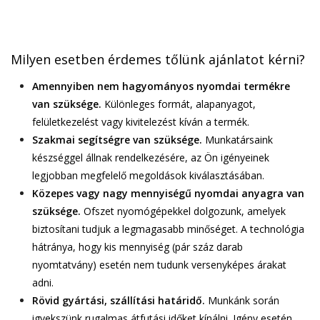
Milyen esetben érdemes tőlünk ajánlatot kérni?
Amennyiben nem hagyományos nyomdai termékre
van szüksége.
Különleges formát, alapanyagot,
felületkezelést vagy kivitelezést kíván a termék.
Szakmai segítségre van szüksége.
Munkatársaink
készséggel állnak rendelkezésére, az Ön igényeinek
legjobban megfelelő megoldások kiválasztásában.
Közepes vagy nagy mennyiségű nyomdai anyagra van
szüksége.
Ofszet nyomógépekkel dolgozunk, amelyek
biztosítani tudjuk a legmagasabb minőséget. A technológia
hátránya, hogy kis mennyiség (pár száz darab
nyomtatvány) esetén nem tudunk versenyképes árakat
adni.
Rövid gyártási, szállítási határidő.
Munkánk során
igyekszünk rugalmas átfutási időket kínálni. Igény esetén