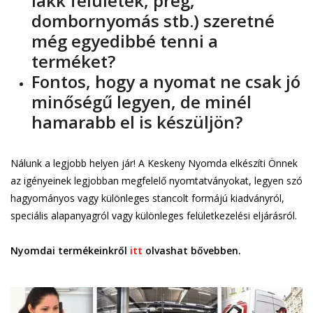
lakk felületek, prég,
dombornyomás stb.) szeretné
még egyedibbé tenni a
terméket?
Fontos, hogy a nyomat ne csak jó
minőségű legyen, de minél
hamarabb el is készüljön?
Nálunk a legjobb helyen jár! A Keskeny Nyomda elkészíti Önnek
az igényeinek legjobban megfelelő nyomtatványokat, legyen szó
hagyományos vagy különleges stancolt formájú kiadványról,
speciális alapanyagról vagy különleges felületkezelési eljárásról.
Nyomdai termékeinkről
itt
olvashat bővebben.