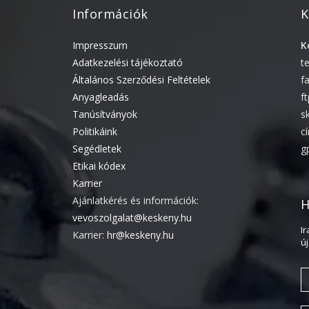
Információk
K
Impresszum
K
Adatkezelési tájékoztató
t
Általános Szerződési Feltételek
f
Anyagleadás
f
Tanúsítványok
s
Politikáink
c
Segédletek
g
Etikai kódex
Karrier
Ajánlatkérés és információk:
H
vevoszolgalat@keskeny.hu
I
Karrier:
hr@keskeny.hu
ú