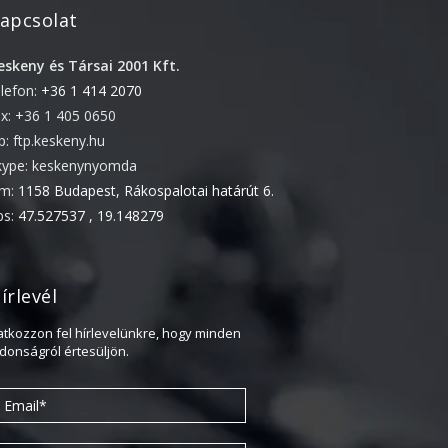
apcsolat
2022. április
2022. február
eskeny és Társai 2001 Kft.
elefon:
+36 1 414 2070
2022. január
ax: +36 1 405 0650
2021. október
tp: ftp.keskeny.hu
2021. szeptember
kype: keskenynyomda
2021. június
ím:
1158 Budapest, Rákospalotai határút 6.
2021. március
ps:
47.527537 , 19.148279
2021. február
2021. január
írlevél
2020. október
ratkozzon fel hírlevelünkre, hogy minden
2020. szeptember
jdonságról értesüljön.
2020. július
2020. június
2020. április