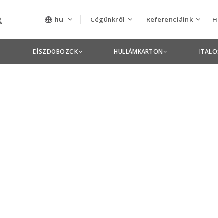
hu
Cégünkről
Referenciáink
H
Rólunk
Csomagolás termékek
DÍSZDOBOZOK
HULLÁMKARTON
ITAL
Szolgáltatásaink
Nyomdai termékek
Nyitott pozíciók,
állások
Tanusítványok
Termékdíj
nyilatkozatok
Pályázatok
Éves beszámolók