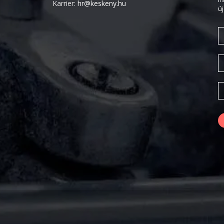
Karrier:
hr@keskeny.hu
ú