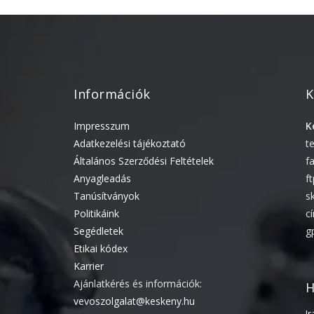
Információk
K
Impresszum
K
Adatkezelési tájékoztató
t
Általános Szerződési Feltételek
f
Anyagleadás
f
Tanúsítványok
s
Politikáink
c
Segédletek
g
Etikai kódex
Karrier
Ajánlatkérés és információk:
H
vevoszolgalat@keskeny.hu
I