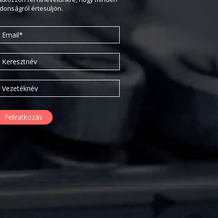
2020. február
jdonságról értesüljön.
2019. november
2019. július
2019. június
2019. május
2019. április
2019. február
2019. január
2018. december
2018. október
2018. augusztus
2018. július
2018. június
2018. április