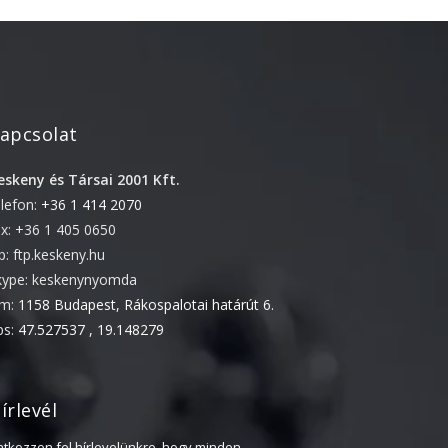
2022. április
2022. február
2022. január
2021. október
apcsolat
2021. szeptember
eskeny és Társai 2001 Kft.
2021. június
elefon:
+36 1 414 2070
2021. március
ax: +36 1 405 0650
2021. február
tp: ftp.keskeny.hu
2021. január
kype: keskenynyomda
ím:
1158 Budapest, Rákospalotai határút 6.
2020. október
ps:
47.527537 , 19.148279
2020. szeptember
2020. július
2020. június
írlevél
2020. április
ratkozzon fel hírlevelünkre, hogy minden