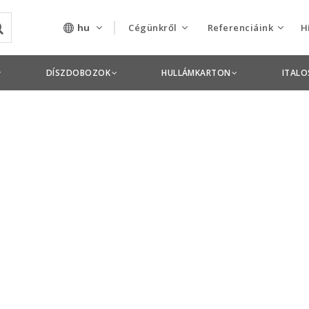
hu
Cégünkről
Referenciáink
H
Rólunk
Csomagolás termékek
DÍSZDOBOZOK
HULLÁMKARTON
ITAL
Szolgáltatásaink
Nyomdai termékek
Nyitott pozíciók,
állások
Tanusítványok
Termékdíj
nyilatkozatok
Pályázatok
Éves beszámolók