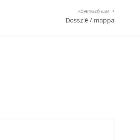
október 3, 2024
KÖVETKEZŐ ELEM
Dosszié / mappa
Kategóriák
AKCIÓ
Anyagleadási segédletek
Blog
Csomagolás
Design
Dobozgyártás
Egyéb
Hírek
Inspiráció
Nyomtatás
Szolgáltatások