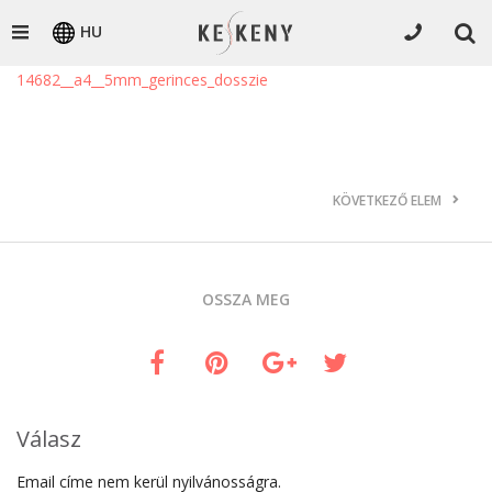
HU
14682__a4__5mm_gerinces_dosszie
KÖVETKEZŐ ELEM
OSSZA MEG
Válasz
Email címe nem kerül nyilvánosságra.