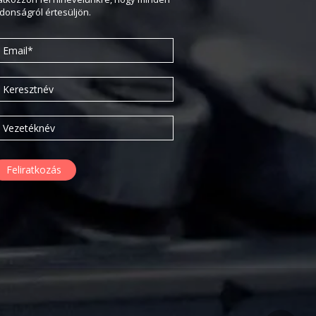
2020. február
jdonságról értesüljön.
2019. november
2019. július
2019. június
2019. május
2019. április
2019. február
2019. január
2018. december
2018. október
2018. augusztus
2018. július
2018. június
2018. április