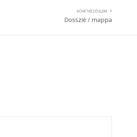
október 3, 2024
KÖVETKEZŐ ELEM
Dosszié / mappa
Kategóriák
AKCIÓ
Anyagleadási segédletek
Blog
Csomagolás
Design
Dobozgyártás
Egyéb
Hírek
Inspiráció
Nyomtatás
Szolgáltatások