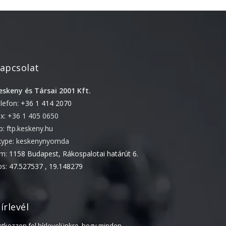
2022. április
2022. február
2022. január
2021. október
apcsolat
2021. szeptember
eskeny és Társai 2001 Kft.
2021. június
elefon:
+36 1 414 2070
2021. március
ax: +36 1 405 0650
2021. február
tp: ftp.keskeny.hu
2021. január
kype: keskenynyomda
ím:
1158 Budapest, Rákospalotai határút 6.
2020. október
ps:
47.527537 , 19.148279
2020. szeptember
2020. július
2020. június
írlevél
2020. április
ratkozzon fel hírlevelünkre, hogy minden