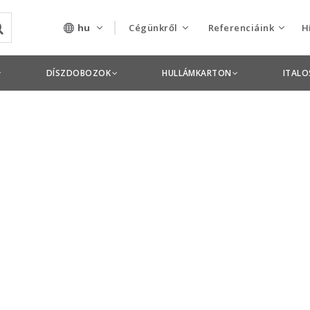
hu
Cégünkről
Referenciáink
H
Rólunk
Csomagolás termékek
DÍSZDOBOZOK
HULLÁMKARTON
ITAL
Szolgáltatásaink
Nyomdai termékek
Nyitott pozíciók,
állások
Tanusítványok
Termékdíj
nyilatkozatok
Pályázatok
Éves beszámolók