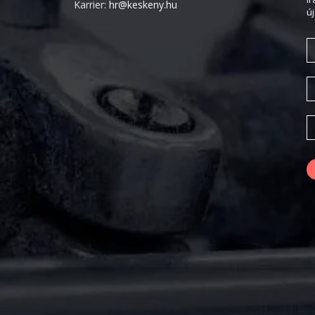
Karrier:
hr@keskeny.hu
ú