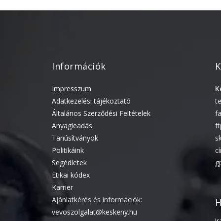
Információk
K
Impresszum
K
Adatkezelési tájékoztató
t
Általános Szerződési Feltételek
f
Anyagleadás
f
Tanúsítványok
s
Politikáink
c
Segédletek
g
Etikai kódex
Karrier
Ajánlatkérés és információk:
H
vevoszolgalat@keskeny.hu
I